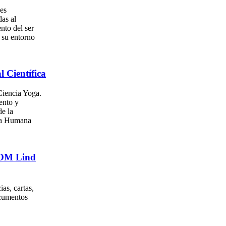
es
as al
nto del ser
su entorno
l Científica
iencia Yoga.
ento y
e la
za Humana
. OM Lind
as, cartas,
ocumentos