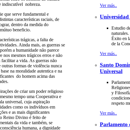
e indiscutível nobreza.
Ver más..
ie que serve fundamental e
Universidad 
tintas características raciais, de
 lograr, dentro da medida do
Estudio de
 mútuo beneficio.
naturales.
Éxito en l
erísticas trágicas, a falta de
de la Con
ividades. Ainda mais, as guerras se
, porém a humanidade não parece
Ver más..
re nos mesmos trágicos erros e não
acilitar a vida. As guerras não
Santo Domi
 outras formas de violência nunca
Universal
base na moralidade autentica e na
ignificantes do homem acima das
ades.
Parlament
Religiones
rações de criar um poder religioso
y Filosofí
ao mesmo tempo uma Cooperativa e
condicion
a universal, cuja aspiração
respeto m
ividades como os indivíduos em
ões e as mais dignificantes
Ver más..
 o Reino Divino é feito de
damentais da vida e também, se
Parlamento 
 consciência humana, a dignidade