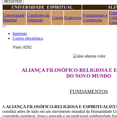
REGISTER
UNIVERSIDADE ESPIRITUAL
ALI
Conv
Universidade
Condições da
Fundamentos e
Cursos
Endereços
Cód
Mundial
Admissão
Constituçâo
Espir
Imprimir
Correo electrónico
Visto: 8292
ALIANÇA FILOSÓFICO-RELIGIOSA E 
DO NOVO MUNDO
FUNDAMENTOS
A
ALIANÇA FILOSÓFICO-RELIGIOSA E ESPIRITUALIS
constitui antes de tudo em um movimento mundial da Humanidade Un
comunhão espiritual, franca amizade e incondicional solidariedade fra