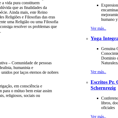
e a vida pura constituem
Expresion
dúvida que as finalidades da
encaminad
écie. Ainda mais, este Reino
mejoramie
s Religiões e Filosofias das eras
humano y 
mente uma Religião ou uma Filosofia
s consiga resolver os problemas que
Ver más..
.
Yoga Integra
Genuina C
Conocimi
Dominio d
ativa – Comunidade de pessoas
Naturale
idealista, humanista e
Ver más..
 unidos por laços eternos de nobres
Escritos Pr
brigação, em consciência e
Schernrezig
m para o mútuo bem estar assim
s, religiosos, sociais ou
Conferenci
libros, d
oficiales
Ver más..