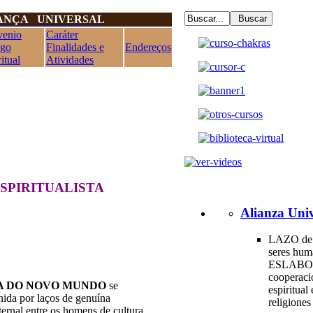
ANÇA UNIVERSAL
enio
Caráter
igo
Finalidades e
Endereços
itual
Atividades
ESPIRITUALISTA
Alianza Univ
LAZO de 
seres hum
ESLABO
cooperac
TA DO NOVO MUNDO
se
espiritual 
ida por laços de genuína
religione
ternal entre os homens de cultura