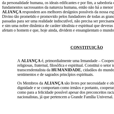
da personalidade humana, os ideais edificantes e por fim, a sabedoria 
fundamentos sacrossantos da natureza humana, então não há a menor 
ALIANÇA
respondem aos melhores desígnios possíveis da nossa esp
Divino tão prometido e promovido pelos fundadores de todas as grande
passadas para ser uma realidade indiscutível, não precisa ser precisa
e sim uma nobre dinâmica de caráter idealista e espiritual que devera
afetam o homem e que, hoje ainda, dividem e ensangüentam o mundo
CONSTITUIÇÃO
A
ALIANÇA
é, primordialmente uma Irmandade – Cooper
religiosas, fraternal, filosófica e espiritual. Constitui o setor 
transcendentalista da
HUMANIDADE
, cidadãos do mundo
sentimentos e de sagrados princípios espirituais.
Os Membros da
ALIANÇA
são livres por necessidade e o
dignidade e se comportam como irmãos e portanto, coopera
como para a felicidade possível apesar dos preconceitos raciai
nacionalistas, já que pertencem a Grande Família Universal.