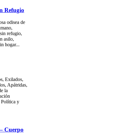
n Refugio
osa odisea de
umano,
sin refugio,
n asilo,
in hogar...
s, Exilados,
os, Apátridas,
e la
ación
 Política y
 – Cuerpo