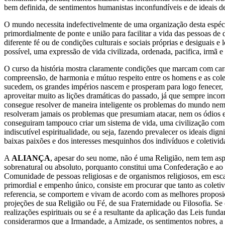
bem definida, de sentimentos humanistas inconfundíveis e de ideais d
O mundo necessita indefectivelmente de uma organização desta espéc
primordialmente de ponte e união para facilitar a vida das pessoas de dis
diferente fé ou de condições culturais e sociais próprias e desiguais e
possível, uma expressão de vida civilizada, ordenada, pacifica, irmã e
O curso da história mostra claramente condições que marcam com caract
compreensão, de harmonia e mútuo respeito entre os homens e as colet
sucedem, os grandes impérios nascem e prosperam para logo fenecer
aproveitar muito as lições dramáticas do passado, já que sempre incor
consegue resolver de maneira inteligente os problemas do mundo nem f
resolveram jamais os problemas que presumiam atacar, nem os ódios e
conseguiram tampouco criar um sistema de vida, uma civilização com 
indiscutível espiritualidade, ou seja, fazendo prevalecer os ideais d
baixas paixões e dos interesses mesquinhos dos indivíduos e coletivid
A
ALIANÇA
, apesar do seu nome, não é uma Religião, nem tem aspi
sobrenatural ou absoluto, porquanto constitui uma Confederação e 
Comunidade de pessoas religiosas e de organismos religiosos, em escal
primordial e empenho único, consiste em procurar que tanto as colet
referencia, se comportem e vivam de acordo com as melhores proposiç
projeções de sua Religião ou Fé, de sua Fraternidade ou Filosofia. Se
realizações espirituais ou se é a resultante da aplicação das Leis fun
considerarmos que a Irmandade, a Amizade, os sentimentos nobres, a