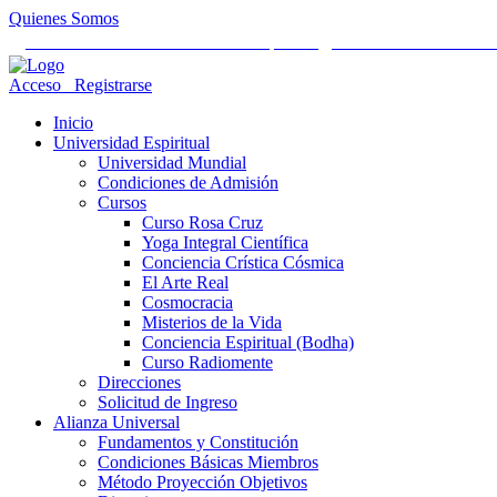
Quienes Somos
Universidad Mundial Cientifico Espiritual
Alianza Universal Cult
Acceso
Registrarse
Inicio
Universidad Espiritual
Universidad Mundial
Condiciones de Admisión
Cursos
Curso Rosa Cruz
Yoga Integral Científica
Conciencia Crística Cósmica
El Arte Real
Cosmocracia
Misterios de la Vida
Conciencia Espiritual (Bodha)
Curso Radiomente
Direcciones
Solicitud de Ingreso
Alianza Universal
Fundamentos y Constitución
Condiciones Básicas Miembros
Método Proyección Objetivos