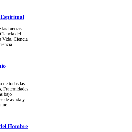
Espiritual
 las fuerzas
 Ciencia del
a Vida. Ciencia
ciencia
nio
o de todas las
, Fraternidades
as bajo
es de ayuda y
utuo
del Hombre