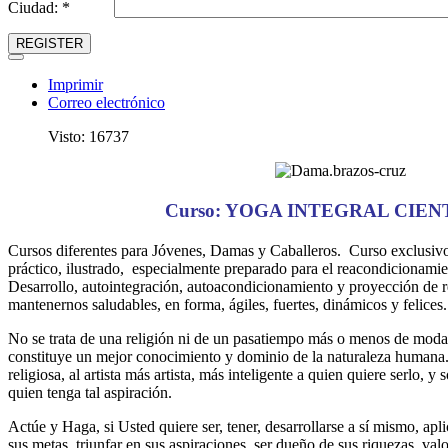
Ciudad: *
REGISTER
Imprimir
Correo electrónico
Visto: 16737
Curso
:
YOGA INTEGRA
L CIEN
Cursos diferentes para Jóvenes, Damas y Caballeros. Curso exclusivo
práctico, ilustrado, especialmente preparado para el reacondicionami
Desarrollo, autointegración, autoacondicionamiento y proyección de 
mantenernos saludables, en forma, ágiles, fuertes, dinámicos y felices.
No se trata de una religión ni de un pasatiempo más o menos de 
constituye un mejor conocimiento y dominio de la naturaleza humana.
religiosa, al artista más artista, más inteligente a quien quiere serlo, 
quien tenga tal aspiración.
Actúe y Haga, si Usted quiere ser, tener, desarrollarse a sí mismo, apl
sus metas, triunfar en sus aspiraciones, ser dueño de sus riquezas, val