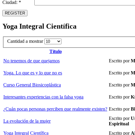
Ciudad: *
REGISTER
Yoga Integral Científica
Cantidad a mostrar
Título
No tenemos de que quejarnos
Escrito por
M
Yoga. Lo que es y lo que no es
Escrito por
M
Curso General Biosicoplástica
Escrito por
M
Interesantes experiencias con la falsa yoga
Escrito por
Ku
¿Cuán pocas personas perciben que realmente existen?
Escrito por
B
Escrito por
U
La evolución de la mujer
Espiritual
Yoga Integral Científica
Escrito por
A