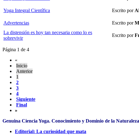
Yoga Integral Científica
Escrito por
A
Advertencias
Escrito por
M
La distensión es hoy tan necesaria como lo es
Escrito por
F
sobrevivir
Página 1 de 4
«
Inicio
Anterior
1
2
3
4
Siguiente
Final
»
Genuina Ciencia Yoga. Conocimiento y Dominio de la Natural
Editorial: La curiosidad que mata