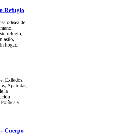
n Refugio
osa odisea de
umano,
sin refugio,
n asilo,
in hogar...
s, Exilados,
os, Apátridas,
e la
ación
 Política y
 – Cuerpo