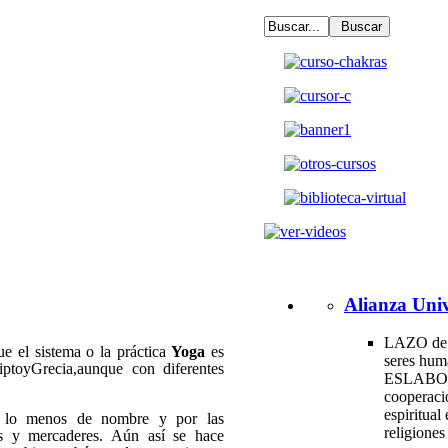
Alianza Univ
LAZO de 
ue el sistema o la práctica
Yoga
es
seres hum
iptoyGrecia,aunque con diferentes
ESLABO
cooperac
espiritual 
r lo menos de nombre y por las
religione
tas y mercaderes. Aún así se hace