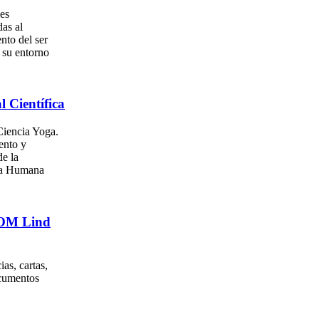
es
as al
nto del ser
su entorno
l Científica
iencia Yoga.
ento y
e la
za Humana
. OM Lind
as, cartas,
ocumentos