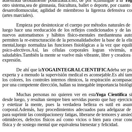
adiestrada debidamente polarizada.Esto, de por sí,distingue a la
Yog
otro sistema,sea de gimnasia, fisicultura, ballet o deporte, por cua
desarrollomuscular, agilidad de miembroso la ligereza defensiva 
(artes marciales).
Empieza por desintoxicar el cuerpo por métodos naturales de
luego hace una reeducación de los reflejos condicionados y de las
nuevos automatismos y hábitos físico-mentales medianteuna aut
permiten la re-estructuración de la personalidadsobre la base de la el
mental,luego normaliza las funciones fisiológicas a la vez que equ
psico-afectivos.Así, las células corporales logran vivirmás
saludables.También la mente se vuelve más vibrante, libre y creadora
expresión.
De ahí que la
YOGAINTEGRALCIENTIFICA
deba ser pr
experta y a menudo la supervisión medical es aconsejable.Es ahí tam
los colores, los controles internos rítmicos, la respiración acompa
por una competente dirección, hallan su innegable importancia biológic
Muchas personas no quieren ver en esta
Yoga Científica
si
desde luego, y resultan siempre bien servidas puesto que hay ejercicio
y estetizar la mente, pues la verdadera belleza es sutil en asu
corporal.Además, hay procedimientos adecuados para adelgazar de 
para suprimir las constipacionesy fatigas, liberarse de temores y ansi
otimideces, defectos físicos así como vicios o bien para crear con
física y de sosiego mental que equivalena bienestar y felicidad.