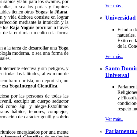
os sabios ytabú para los swamis, por
Ver más..
ultas, o sea los parias y faquires
tables tienen otras
Yogas
: la
Jñana
,
n y vida dichosa consiste en lograr
Universidad 
erfección mediante la intuición y la
ue los
Raja Yoguis
procuran a través
Estudio de
an de la euritmia un culto o la forma
naturales.
Éxito en l
de la Con
 la tarea de desarrollar una
Yoga
cología moderna, o sea una forma de
Ver más..
uales.
Santo Domi
iblemente efectiva y sin peligros, y
n todas las latitudes, al extremo de
Universal
ncontrarun artista, un deportista, un
e esa
YogaIntegral Científica
.
Parlament
Religiones
ciosa por las personas de todas las
y Filosofí
uvenil, esculpir un cuerpo seductor
condicion
así como ágil y alegre.Estoúltimo
respeto m
alos hábitos, temores, complejos,
rmación de carácter gentil y sobrio
Ver más..
Parlamento 
tmicos energizados por una mente