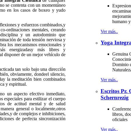
a Integral Científica
de cualquier
nto no se contenta con un momentáneo
Expresion
como en los casos de boxeo y yudo
encaminad
mejoramie
humano y 
 flexiones y esfuerzos combinados,y
 co-ordinaciones mentales, creando
Ver más..
odisciplina y un autodominio que
iminación de toda tensión nerviosa y
Yoga Integra
ilibra los mecanismos emocionales y
, más energizadasy más libres y
Genuina C
 al disponer de un mejor vehículo de
Conocimi
Dominio d
acticada tan solo bajo una dirección
Naturale
bién, obviamente, dondeel silencio,
saday la meditación bien combinados
Ver más..
a y espiritual.
Escritos Pr
no un aspecto efectivo inmediato,
Schernrezig
s especiales para estilizar el cuerpo
ntos de actitud mental y de salud
manera general o localmente,otros
Conferenci
edades,y de complejos e inhibiciones,
libros, d
diciones de perfecta sincronización
oficiales
Ver más..