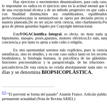
Hay ejercicios o movimientos dinamizadores, para cada cas
lo importante no radica en el ejercicio sino en la actitud mental que 
de una excepcional técnica y de un método progresivo en que cada e
con finalidad distinta,bien sea estabilizadora, equilibrado
perfeccionadora;mas la metamorfosis se opera por decisión previa 
manera planeada.De no ser así,no sería ciencia, sino charlatanería.Po
goza de plenas garantías legales por Copyright internacional.
Esta
YOGACientífica Integral
, es obvio, no tiene nada q
hipnotismo, masajes, poses,aparatos, motores eléctricos.Es más, ta
conciencia,y por tanto es ajena a todo culto o religión.
En otra oportunidad seremos más explícitos, pues la ciencia
metafísicas, sino en detalles, y en este caso radica tanto en los secr
biodinámica, la fisiología humana, la psicofísica de las glándula
funciones psicosomáticas y la parapsicología, de las relacione
psicoafectivos.De esta ciencia no existía absolutamente nada sino va
días y se denomina
BIOPSICOPLÁSTICA.
[1]
“El porvenir se forma del pasado” Anatole France. Artículo public
permanente actualidad (Nota de Revista ARIEL)