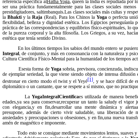
referencia específica al
Hatha Yoga
, queen la India es repudiada por l
ser una práctica fundamentalmente para las clases sociales menos c
prestidigitadores, saltimbanquis.Las clases sociales más cultas y respe
la
Bhakti
y la
Raja
(Real). Para los Chinos la
Yoga
o perfecta unió
flexibilidad, belleza y dignidad estética. Los Egipcios perseguíanla p
práctica de las correspondencias y equilibrios físico-espirituales, lo q
de la pureza corporal y la alta filosofía. Los Griegos, a su vez, hací
estética que tenía sentido Divino.
En los últimos tiempos los sabios del mundo entero se pusieron a
Integral
, de conjunto, y más en consonancia con la naturaleza y psi
Cultura Científica Físico-Mental para la humanidad de los tiempos act
Esesta forma de
Yoga
sobria, previsora, concienzuda, indiscut
de ejemplar seriedad, la que viene siendo objeto de intensa difusión e
[1]
destronar en cierto modo el twist y el Yeyé
, y se hace difícil de e
diplomático o un cantante, que se respete a sí mismo, que no practiqu
La
YogaIntegralCientífica
es utilizada de manera benefi
edades,ya sea para conservar,recuperar un tanto la saludy el vigor j
con elegancia,y en fin,desarrollar una mente dinámica y alerta
presupone, además de cierto vivir saludable, una liberación de m
ansiedades y preocupaciones u obsesiones, y en fin,una nueva transfo
amén de magnético e imponente.
Todo esto se consigue mediante movimientos lentos, suaves y rí