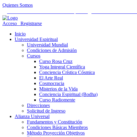
Quienes Somos
Universidad Mundial Cientifico Espiritual
Alianza Universal Cult
Acceso
Registrarse
Inicio
Universidad Espiritual
Universidad Mundial
Condiciones de Admisión
Cursos
Curso Rosa Cruz
Yoga Integral Científica
Conciencia Crística Cósmica
El Arte Real
Cosmocracia
Misterios de la Vida
Conciencia Espiritual (Bodha)
Curso Radiomente
Direcciones
Solicitud de Ingreso
Alianza Universal
Fundamentos y Constitución
Condiciones Básicas Miembros
Método Proyección Objetivos