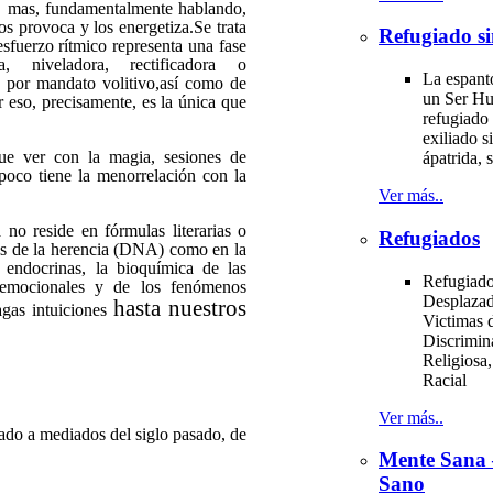
o, mas, fundamentalmente hablando,
los provoca y los energetiza.Se trata
Refugiado si
sfuerzo rítmico representa una fase
ra, niveladora, rectificadora o
La espant
y por mandato volitivo,así como de
un Ser H
r eso, precisamente, es la única que
refugiado 
exiliado si
ue ver con la magia, sesiones de
ápatrida, s
mpoco tiene la menorrelación con la
Ver más..
 no reside en fórmulas literarias o
Refugiados
etos de la herencia (DNA) como en la
s endocrinas, la bioquímica de las
Refugiado
s emocionales y de los fenómenos
Desplazad
hasta nuestros
gas intuiciones
Victimas d
Discrimin
Religiosa,
Racial
Ver más..
ado a mediados del siglo pasado, de
Mente Sana
Sano