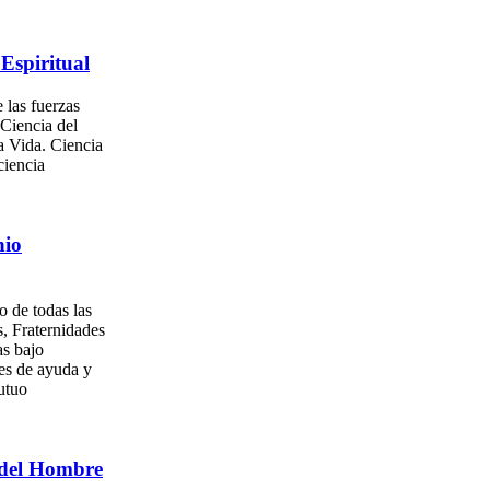
Espiritual
 las fuerzas
 Ciencia del
a Vida. Ciencia
ciencia
nio
o de todas las
, Fraternidades
as bajo
es de ayuda y
utuo
del Hombre