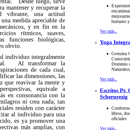
ental. Desde luego, sirve
Expresion
ara mantener y recuperar la
encaminad
d vibrante, una actitud
mejoramie
ar una medida apreciable de
humano y 
mecánicos, y en fin en la
Ver más..
icios rítmicos, suaves,
s funciones biológicas,
Yoga Integra
es obvio.
Genuina C
 individuo integralmente
Conocimi
ital. Al transformar la
Dominio d
spiraciones de cada cual,
Naturale
ficar las dimensiones, las
Ver más..
ez que reavivar la mente y
erspectivas, equivale a
Escritos Pr
más en consonancia con la
Schernrezig
milagros ni crea nada; tan
iales residen con carácter
Conferenci
libros, d
itar al individuo para una
oficiales
ecido, es ya promover una
pectivas más amplias, con
Ver más..