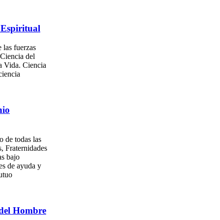
Espiritual
 las fuerzas
 Ciencia del
a Vida. Ciencia
ciencia
nio
o de todas las
, Fraternidades
as bajo
es de ayuda y
utuo
del Hombre