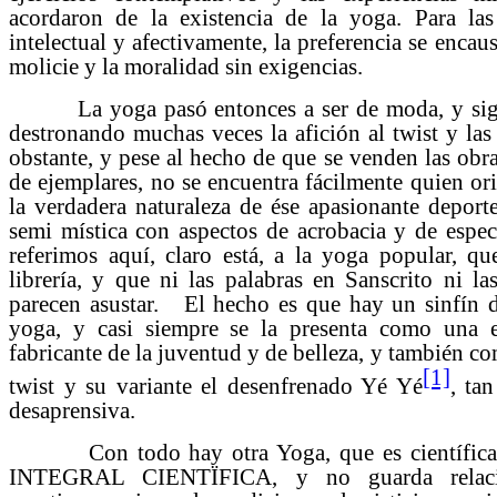
acordaron de la existencia de la yoga. Para la
intelectual y afectivamente, la preferencia se encaus
molicie y la moralidad sin exigencias.
La yoga pasó entonces a ser de moda, y sigue
destronando muchas veces la afición al twist y las
obstante, y pese al hecho de que se venden las obr
de ejemplares, no se encuentra fácilmente quien ori
la verdadera naturaleza de ése apasionante deport
semi mística con aspectos de acrobacia y de espec
referimos aquí, claro está, a la yoga popular, qu
librería, y que ni las palabras en Sanscrito ni l
parecen asustar. El hecho es que hay un sinfín d
yoga, y casi siempre se la presenta como una e
fabricante de la juventud y de belleza, y también co
[1]
twist y su variante el desenfrenado Yé Yé
, ta
desaprensiva.
Con todo hay otra Yoga, que es científica
INTEGRAL CIENTÏFICA, y no guarda relaci