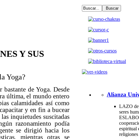
NES Y SUS
 la Yoga?
r bastante de Yoga. Desde
Alianza Univ
rra última, el mundo entero
pias calamidades así como
LAZO de 
capacitar y en fin a bucear
seres hum
 las inquietudes suscitadas
ESLABO
ingún razonamiento podía
cooperac
espiritual 
nte se dirigió hacia los
religione
sticas, mientras otras se