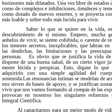
horizontes más dilatados. Una vez libre de estados 
como de complejos e inhibiciones, timideces y temor
como dotado de nuevos resortes, y se proyecta co
más loable y sobre todo más lucida para vivir.
Saber lo que se quiere en la vida, es t
descubrimiento de sí mismo. Empero, mucha gen
anhelos de vivir, se siente cohibida, o carente de re
los temores secretos, inexplicables, que labran e
las desdichas, las limitaciones y las preocupac
personas. Es obvio que se justifica la vida d
dispone de una buena salud, de un cierto vigor ju
mente lúcida y perspicaz. Esto, dígase lo que 
adquirirlo con una simple agilidad del cue
sostenida.Las resonancias íntimas se modelan de a
nos sirven de baseo de apoyo, y se justifican susta
vivir que nos vamos formando al compás de las exper
provocan en nosotros los singulares esfuerzos 
Integral Científica.
Al capacitarnos para un mejor modo de vida,