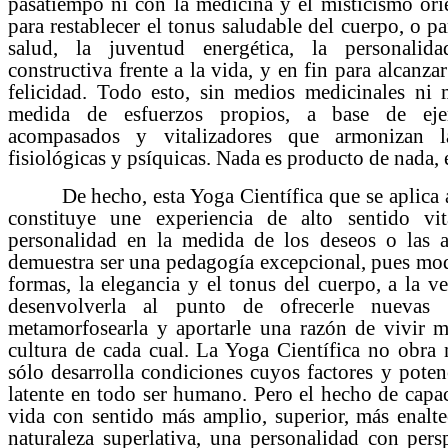
pasatiempo ni con la medicina y el misticismo ori
para restablecer el tonus saludable del cuerpo, o p
salud, la juventud energética, la personalida
constructiva frente a la vida, y en fin para alcanz
felicidad. Todo esto, sin medios medicinales ni 
medida de esfuerzos propios, a base de ejerc
acompasados y vitalizadores que armonizan la
fisiológicas y psíquicas. Nada es producto de nada, 
De hecho, esta Yoga Científica que se aplica al
constituye une experiencia de alto sentido v
personalidad en la medida de los deseos o las a
demuestra ser una pedagogía excepcional, pues modi
formas, la elegancia y el tonus del cuerpo, a la v
desenvolverla al punto de ofrecerle nuevas p
metamorfosearla y aportarle una razón de vivir 
cultura de cada cual. La Yoga Científica no obra 
sólo desarrolla condiciones cuyos factores y potenc
latente en todo ser humano. Pero el hecho de capac
vida con sentido más amplio, superior, más enalt
naturaleza superlativa, una personalidad con pers