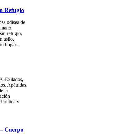
n Refugio
osa odisea de
umano,
sin refugio,
n asilo,
in hogar...
s, Exilados,
os, Apátridas,
e la
ación
 Política y
 – Cuerpo