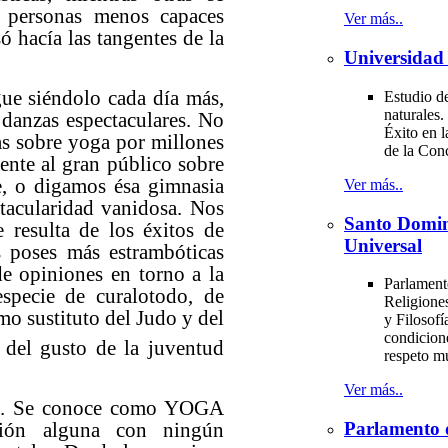
s personas menos capaces
Ver más..
ó hacía las tangentes de la
Universidad 
 siéndolo cada día más,
Estudio de
naturales.
 danzas espectaculares. No
Éxito en l
as sobre yoga por millones
de la Con
ente al gran público sobre
e, o digamos ésa gimnasia
Ver más..
tacularidad vanidosa. Nos
Santo Domi
e resulta de los éxitos de
Universal
as poses más estrambóticas
e opiniones en torno a la
Parlament
specie de curalotodo, de
Religiones
mo sustituto del Judo y del
y Filosofí
condicion
n del gusto de la juventud
respeto m
Ver más..
. Se conoce como YOGA
Parlamento 
ón alguna con ningún