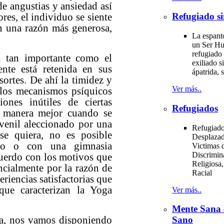
de angustias y ansiedad así
es, el individuo se siente
Refugiado si
n una razón más generosa,
La espant
un Ser H
refugiado 
an importante como el
exiliado si
te está retenida en sus
ápatrida, s
sortes. De ahí la timidez y
Ver más..
n los mecanismos psíquicos
iones inútiles de ciertas
Refugiados
e manera mejor cuando se
venil aleccionado por una
Refugiado
se quiera, no es posible
Desplazad
rpo o con una gimnasia
Victimas d
Discrimin
cuerdo con los motivos que
Religiosa,
ncialmente por la razón de
Racial
iencias satisfactorias que
que caracterizan la Yoga
Ver más..
Mente Sana
 nos vamos disponiendo
Sano