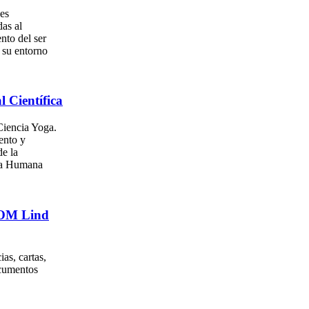
es
as al
nto del ser
su entorno
l Científica
iencia Yoga.
ento y
e la
za Humana
. OM Lind
as, cartas,
ocumentos