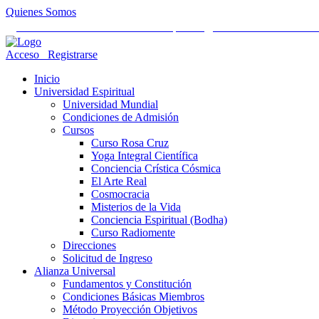
Quienes Somos
Universidad Mundial Cientifico Espiritual
Alianza Universal Cult
Acceso
Registrarse
Inicio
Universidad Espiritual
Universidad Mundial
Condiciones de Admisión
Cursos
Curso Rosa Cruz
Yoga Integral Científica
Conciencia Crística Cósmica
El Arte Real
Cosmocracia
Misterios de la Vida
Conciencia Espiritual (Bodha)
Curso Radiomente
Direcciones
Solicitud de Ingreso
Alianza Universal
Fundamentos y Constitución
Condiciones Básicas Miembros
Método Proyección Objetivos