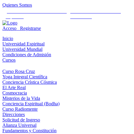
Quienes Somos
Universidad Mundial Cientifico
Alianza Universal Cultural
Espiritual
Humanista
Acceso
Registrarse
Inicio
Universidad Espiritual
Universidad Mundial
Condiciones de Admisión
Cursos
Curso Rosa Cruz
Yoga Integral Científica
Conciencia Crística Cósmica
El Arte Real
Cosmocracia
Misterios de la Vida
Conciencia Espiritual (Bodha)
Curso Radiomente
Direcciones
Solicitud de Ingreso
Alianza Universal
Fundamentos y Constitución