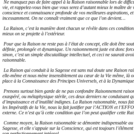
Ne manquez pas de faire appel à la Raison raisonnable lors de diffic
vie, et rappelez-vous bien que vous serez d’autant mieux le maître de 
conscience et connaissance profonde de vos meilleures aspirations, et
incessamment. On ne connaît vraiment que ce que l’on devient…
La Raison, c’est la manière dont chacun se révèle dans ces condition
mieux on se projette à l’extérieur.
Pour que la Raison ne reste pas à l’état de concept, elle doit être so
définie, prolongée et dynamique. Un raisonnement juste est donc forcé
sinon, c’est un simple discutaillage intellectuel, et ceci ne saurait av
raisonnable.
La Raison qui conduit à la Sagesse est sans nul doute une Raison raiso
elle-même et nous mène insensiblement au cœur de la Vie même, là o
place à la Connaissance des Principes Universels, et à la Dynamique S
Prenons surtout bien garde de ne pas confondre Raisonnement raison
exaspéré, ou métaphysique stérile, ces deux derniers ne conduisant qu
d’impuissance et d’inutilité indignes. La Raison raisonnable, nous fai
les Impératifs de la Vie, nous la fait justifier par l’ACTION et l
externe. Ce n’est qu’à cette condition que l’on peut qualifier cette Ra
Comme moyen, la Raison raisonnable se démontre indispensable au Di
Sagesse, et elle s’appuie sur la Conscience, qui est toujours l’élémen
son perfectionnement intégral.