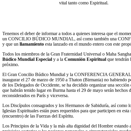
vital tanto como Espiritual.
Tenemos el deber de informar a todos a quienes interesa que el momen
un CONCILIO BÚDICO MUNDIAL, así como también una C
y que un
llamamiento
esta lanzado en el mundo entero con este propó
Todos los miembros de la Gran Fraternidad Universal o Maha Sangha 
Búdico Mundial Especial
y a la
Comunión Espiritual
que tendrán l
próximo.
El Gran Concilio Búdico Mundial y la CONFERENCIA GENERAL an
inaugurar el 27 de marzo de 1950 a Thaton (Birmania) no habiendo po
de los Delegados de Occidente, se ha decidido organizar una sección e
que habrán tenido lugar en Burma hasta el 29 de mayo serán hechos d
reconsiderados en París y viceversa.
Los Discípulos consagrados y los Hermanos de Sabiduría, así como los
Iglesias Espirituales están pues requeridos para que participen en est
(encuentro) de las Fuerzas del Espíritu.
Los Principios de la Vida y la más alta dignidad del Hombre estando 