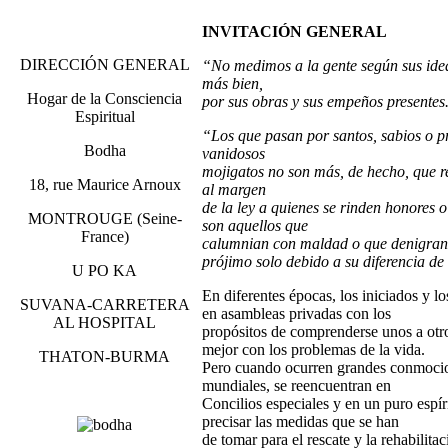
INVITACIÓN GENERAL
DIRECCIÓN GENERAL
“No medimos a la gente según sus ideas
más bien,
Hogar de la Consciencia
por sus obras y sus empeños presentes
Espiritual
“Los que pasan por santos, sabios o pr
Bodha
vanidosos
mojigatos no son más, de hecho, que r
18, rue Maurice Arnoux
al margen
de la ley a quienes se rinden honores 
MONTROUGE (Seine-
son aquellos que
France)
calumnian con maldad o que denigran
prójimo solo debido a su diferencia d
U PO KA
En diferentes épocas, los iniciados y 
SUVANA-CARRETERA
en asambleas privadas con los
AL HOSPITAL
propósitos de comprenderse unos a otr
mejor con los problemas de la vida.
THATON-BURMA
Pero cuando ocurren grandes conmocion
mundiales, se reencuentran en
Concilios especiales y en un puro espír
precisar las medidas que se han
de tomar para el rescate y la rehabilit