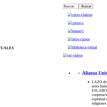
TUALES
Alianza Univ
LAZO de 
seres hum
ESLABO
cooperac
espiritual 
religione