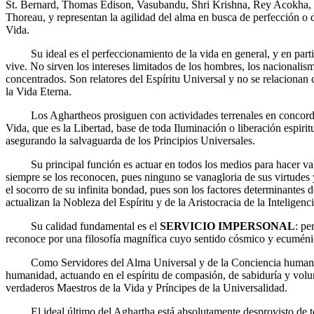
St. Bernard, Thomas Edison, Vasubandu, Shri Krishna, Rey Acokha, S
Thoreau, y representan la agilidad del alma en busca de perfección o d
Vida.
Su ideal es el perfeccionamiento de la vida en general, y en partic
vive. No sirven los intereses limitados de los hombres, los nacionalis
concentrados. Son relatores del Espíritu Universal y no se relaciona
la Vida Eterna.
Los Aghartheos prosiguen con actividades terrenales en concordan
Vida, que es la Libertad, base de toda Iluminación o liberación espirit
asegurando la salvaguarda de los Principios Universales.
Su principal función es actuar en todos los medios para hacer valer
siempre se los reconocen, pues ninguno se vanagloria de sus virtudes 
el socorro de su infinita bondad, pues son los factores determinantes 
actualizan la Nobleza del Espíritu y de la Aristocracia de la Inteligenci
Su calidad fundamental es el
SERVICIO IMPERSONAL
: pe
reconoce por una filosofía magnífica cuyo sentido cósmico y ecuméni
Como Servidores del Alma Universal y de la Conciencia humana, 
humanidad, actuando en el espíritu de compasión, de sabiduría y volu
verdaderos Maestros de la Vida y Príncipes de la Universalidad.
El ideal último del Aghartha está absolutamente desprovisto de todo