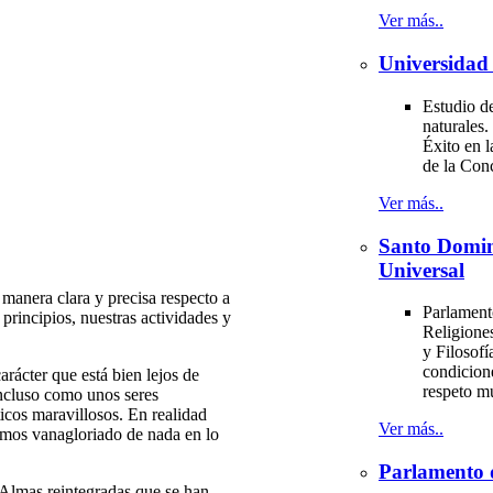
Ver más..
Universidad 
Estudio de
naturales.
Éxito en l
de la Con
Ver más..
Santo Domi
Universal
anera clara y precisa respecto a
Parlament
principios, nuestras actividades y
Religiones
y Filosofí
condicion
cter que está bien lejos de
respeto m
incluso como unos seres
cos maravillosos. En realidad
Ver más..
mos vanagloriado de nada en lo
Parlamento 
 Almas reintegradas que se han