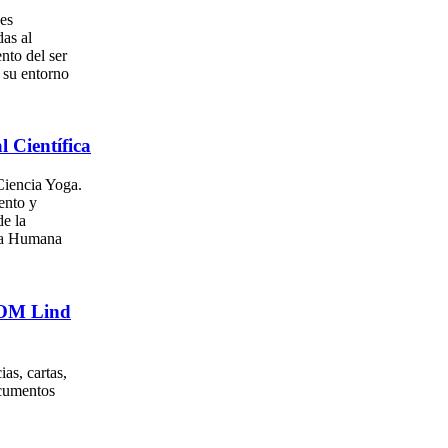
es
as al
nto del ser
su entorno
l Científica
iencia Yoga.
ento y
e la
za Humana
. OM Lind
as, cartas,
ocumentos