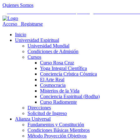
Quienes Somos
Universidad Mundial Cientifico Espiritual
Alianza Universal Cult
Acceso
Registrarse
Inicio
Universidad Espiritual
Universidad Mundial
Condiciones de Admisión
Cursos
Curso Rosa Cruz
Yoga Integral Científica
Conciencia Crística Cósmica
El Arte Real
Cosmocracia
Misterios de la Vida
Conciencia Espiritual (Bodha)
Curso Radiomente
Direcciones
Solicitud de Ingreso
Alianza Universal
Fundamentos y Constitución
Condiciones Básicas Miembros
Método Proyección Objetivos