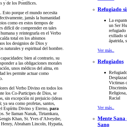
s y de los Pontífices.
Refugiado si
Esto porque el mundo necesita
 Efectivamente, jamás la humanidad
La espant
Sabios como en estos tiempos de
un Ser H
s difícil de comprender en tales
refugiado 
 humana y reintegrarla en el Verbo
exiliado si
 caída total en los abismos
ápatrida, s
mos los designios de Dios y
s naturales y espiritual del hombre.
Ver más..
acidades: bien al contrario, su
Refugiados
responder a las obligaciones morales
zación, unos médicos del alma, en
Refugiado
dad les permite actuar como
Desplazad
o.
Victimas d
Discrimin
res del Verbo Divino en todos los
Religiosa,
nte los Co-Participes de Dios, se
Racial
s, sin excepción ni prejuicio (ideas
; ya sea como profetas, santos,
Ver más..
l Espíritu Divino y Eterno,
para
tos. Se llaman Nanak, Tirtamkara,
Mente Sana
Gengis Khan, St. Yves d’Alveydre,
k Henry, Abraham Lincoln, Hypatia,
Sano