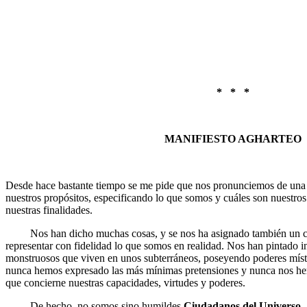
* * *
MANIFIESTO AGHARTEO
Desde hace bastante tiempo se me pide que nos pronunciemos de una m
nuestros propósitos, especificando lo que somos y cuáles son nuestros 
nuestras finalidades.
Nos han dicho muchas cosas, y se nos ha asignado también un cará
representar con fidelidad lo que somos en realidad. Nos han pintado 
monstruosos que viven en unos subterráneos, poseyendo poderes místi
nunca hemos expresado las más mínimas pretensiones y nunca nos he
que concierne nuestras capacidades, virtudes y poderes.
De hecho, no somos sino humildes
Ciudadanos del Universo
,