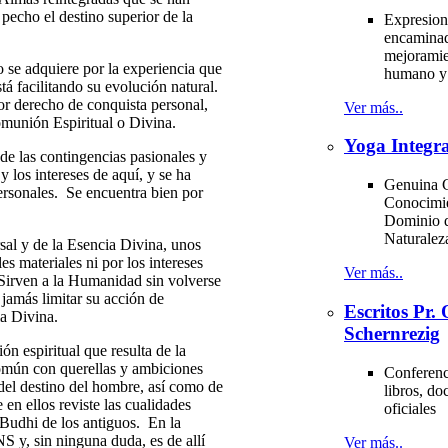
pecho el destino superior de la
Expresion
encaminad
mejoramie
e adquiere por la experiencia que
humano y 
está facilitando su evolución natural.
or derecho de conquista personal,
Ver más..
Comunión Espiritual o Divina.
Yoga Integra
e las contingencias pasionales y
y los intereses de aquí, y se ha
Genuina C
personales. Se encuentra bien por
Conocimi
Dominio d
Naturale
l y de la Esencia Divina, unos
s materiales ni por los intereses
Ver más..
Sirven a la Humanidad sin volverse
 jamás limitar su acción de
Escritos Pr
ia Divina.
Schernrezig
ón espiritual que resulta de la
común con querellas y ambiciones
Conferenci
 del destino del hombre, así como de
libros, d
en ellos reviste las cualidades
oficiales
 Budhi de los antiguos. En la
sin ninguna duda, es de allí
Ver más..