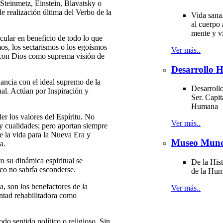
teinmetz, Einstein, Blavatsky o
e realización última del Verbo de la
Vida sana
al cuerpo 
mente y v
ular en beneficio de todo lo que
mos, los sectarismos o los egoísmos
Ver más..
n con Dios como suprema visión de
Desarrollo
cia con el ideal supremo de la
Desarrollo
ual. Actúan por Inspiración y
Ser. Capit
Humana
 los valores del Espíritu. No
Ver más..
y cualidades; pero aportan siempre
de la vida para la Nueva Era y
Museo Mund
a.
ro su dinámica espiritual se
De la Hist
co no sabría esconderse.
de la Hu
son los benefactores de la
Ver más..
ntad rehabilitadora como
 sentido político o religioso. Sin