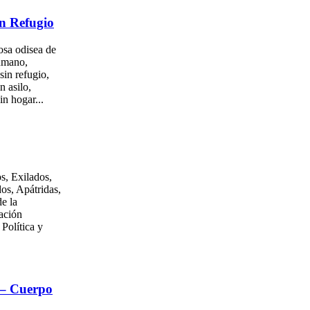
n Refugio
osa odisea de
umano,
sin refugio,
n asilo,
in hogar...
s, Exilados,
os, Apátridas,
e la
ación
 Política y
 – Cuerpo