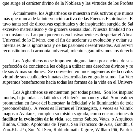
que surge el carácter divino de la Nobleza y las virtudes de los Profeta
Actualmente, los Aghartheos se muestran más activos que nunca. 
más que nunca de la intervención activa de las Fuerzas Espirituales.
tuvo tanta sed de directivas espirituales y de inspiración surgida de 
excesivo materialismo y de grosera sensualidad. Nuestra finalidad no e
circunstancias. Lo que queremos exclusivamente es despertar el Alma
Universal de lo Divino, con el fin de acelerar su evolución y evitar su
infernales de la ignorancia y de las pasiones desenfrenadas. Así servi
reconstituimos la armonía universal, mientras garantizamos los derecho
Los Aghartheos no se imponen ninguna tarea por encima de sus cap
perfección de conciencia les obliga a utilizar sus derechos divinos y 
de sus Almas sublimes. Se convierten en unos ingenieros de la civili
virtud de sus cualidades innatas desarrolladas en grado sumo. La Ver
supremos benefactores hacia todas las formas de la vida en el Univers
Los Aghartheos se encuentran por todas partes. Son los inspirado
modos, bajo todas las latitudes del interés humano y vital. Son realme
pronuncian en favor del bienestar, la felicidad y la Iluminación de todo
preconcebidas). A veces es Hermes el Trismegisto, a veces es Valmiki
magos o Avatares, cumplen su misión sagrada, como encarnaciones de
facilitar la
evolución de la vida
, sea como Sabios, Vates, o Arquitec
Budha, Cristo, Apolonius de Tyana, San Francisco de Asis, Gandhi, 
Zon-Kha-Pa, Sun Yat Sen, Rabindranath Tagore, William Pitt, Patric