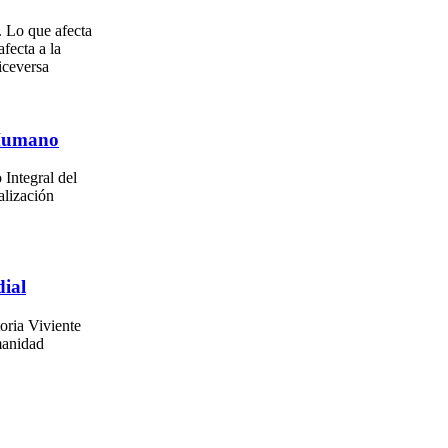
. Lo que afecta
afecta a la
iceversa
 Humano
 Integral del
alización
ial
oria Viviente
manidad