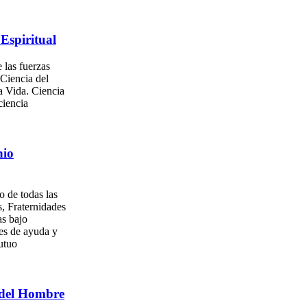
Espiritual
 las fuerzas
 Ciencia del
a Vida. Ciencia
ciencia
nio
o de todas las
, Fraternidades
as bajo
es de ayuda y
utuo
del Hombre