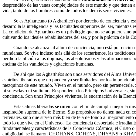
desprendido de las vanas complejidades de este mundo y que tienen a 
vida, tanto de los hombres como de todos los demás seres vivientes.
Se es Agharteano (o Aghartheo) por derecho de conciencia y eso s
desarrolla la inteligencia y las facultades superiores del ser, mientras 
La condición de Aghartheo es un privilegio que no se adquiere sino p
cultivando los ideales rehabilitadores del ser, y por la práctica de la 
Cuando se alcanza tal altura de conciencia, uno está por encima d
mundanas. Se vive incluso más allá de los sectarismos, las tradiciones 
perdido la afición a los dogmas, los absolutismos y las afirmaciones 
encima de las vanidades y agitaciones humanas.
De ahí que los Agharthéos son unos servidores del Alma Universa
espíritus liberados que no pueden ya ser limitados por los imponderable
mezquinos de este mundo. Viven en el mundo, pero sin pertenecerle. 
ni su esclavo ni su tirano Responden a los Principios Universales, sin
conciencia. Son unos Principios vivientes, la encarnación de la Esenc
Estas almas liberadas
se unen
con el fin de cumplir mejor la misi
inspiración suprema de lo Eterno. Sus propósitos no tienen nada en 
terrenales, sino que sirven más bien de tela de fondo al mejoramiento
todo lo que vive en el Universo. La conciencia despertada e irradiante 
fundamentales y características de la Conciencia Cósmica, el Cristo o
antigüedad, se llamaron CHOHANS, COHENS, DHYANS o KHANS y, 