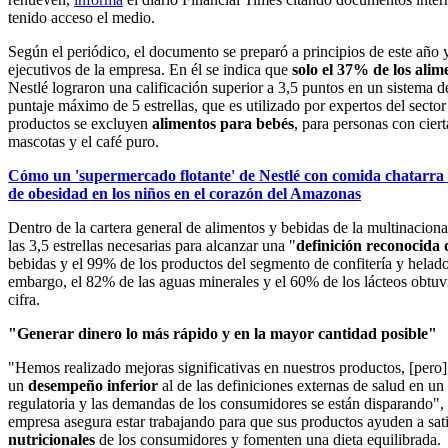
tenido acceso el medio.
Según el periódico, el documento se preparó a principios de este año y 
ejecutivos de la empresa. En él se indica que
solo el 37% de los alim
Nestlé lograron una calificación superior a 3,5 puntos en un sistema d
puntaje máximo de 5 estrellas, que es utilizado por expertos del sect
productos se excluyen
alimentos para bebés
, para personas con cier
mascotas y el café puro.
Cómo un 'supermercado flotante' de Nestlé con comida chatarra 
de obesidad en los niños en el corazón del Amazonas
Dentro de la cartera general de alimentos y bebidas de la multinaciona
las 3,5 estrellas necesarias para alcanzar una "
definición reconocida 
bebidas y el 99% de los productos del segmento de confitería y helado
embargo, el 82% de las aguas minerales y el 60% de los lácteos obtuv
cifra.
"Generar dinero lo más rápido y en la mayor cantidad posible"
"Hemos realizado mejoras significativas en nuestros productos, [pero] 
un
desempeño inferior
al de las definiciones externas de salud en u
regulatoria y las demandas de los consumidores se están disparando",
empresa asegura estar trabajando para que sus productos ayuden a sati
nutricionales
de los consumidores y fomenten una dieta equilibrada.