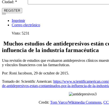
Ciudad: *
REGISTER
Imprimir
Correo electrónico
Visto: 5231
Muchos estudios de antidepresivos están 
influencia de la industria farmacéutica
Una revisión de estudios que evaluaron antidepresivos clínicos muestra
y vínculos financieros con las farmacéuticas.
Por: Roni Jacobson, 29 de octubre de 2015.
Tomado de: Scientific American:
https://www.scientificamerican.com/
de-antidepresivos-estan-contaminados-por-la-influencia-de-la-industri
Credit:
Tom Varco/Wikimedia Commons
,
CC