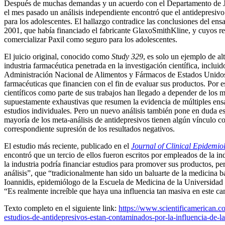
Después de muchas demandas y un acuerdo con el Departamento de Ju
el mes pasado un análisis independiente encontró que el antidepresivo
para los adolescentes. El hallazgo contradice las conclusiones del ensa
2001, que había financiado el fabricante GlaxoSmithKline, y cuyos res
comercializar Paxil como seguro para los adolescentes.
El juicio original, conocido como
Study 329
, es solo un ejemplo de alt
industria farmacéutica penetrada en la investigación científica, incluid
Administración Nacional de Alimentos y Fármacos de Estados Unido
farmacéuticas que financien con el fin de evaluar sus productos. Por e
científicos como parte de sus trabajos han llegado a depender de los m
supuestamente exhaustivas que resumen la evidencia de múltiples ensa
estudios individuales. Pero un nuevo análisis también pone en duda esa
mayoría de los meta-análisis de antidepresivos tienen algún vínculo co
correspondiente supresión de los resultados negativos.
El estudio más reciente, publicado en el
Journal of Clinical Epidemio
encontró que un tercio de ellos fueron escritos por empleados de la i
la industria podría financiar estudios para promover sus productos, pe
análisis”, que “tradicionalmente han sido un baluarte de la medicina b
Ioannidis, epidemiólogo de la Escuela de Medicina de la Universidad 
“Es realmente increíble que haya una influencia tan masiva en este c
Texto completo en el siguiente link:
https://www.scientificamerican.c
estudios-de-antidepresivos-estan-contaminados-por-la-influencia-de-la