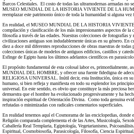
Barcos Celestiales. El costo de todas las ultramodernas armadas no ser
MUSEO MUNDIAL DE LA HISTORIA VIVIENTE DE LA HUMANI
reemplazar este patrimonio único de toda la humanidad si alguna vez 
En realidad, el MUSEO MUNDIAL DE LA HISTORIA VIVIEN
compilación y clasificación de los más impresionantes aspectos de la cie
filosofía a través de las edades. Nuestras colecciones de fotografías y
civilizaciones antiguas son indudablemente únicas en su género. En c
diez a doce mil diferentes reproducciones de obras maestras de toda
colecciones únicas de modelos de antiguos edificios, castillos y catedr
Esfinge de Egipto hasta los últimos adelantos científicos en parasicolo
El propósito fundamental de esta colosal labor es, primordialmente
MUNDIAL DEL HOMBRE, y ofrecer una fuente fidedigna de adecu
RELIGIOSA UNIVERSAL. Inútil decir, esta Institución, única en su g
humano, si bien refleja y manifiesta en todo su esplendor los principios
universal. En este sentido, es obvio que constituye la más preciosa h
demuestra que el hombre ha evolucionado progresivamente y ha hecho
inspiración espiritual de Orientación Divina. Como toda genuina evid
refutadas o minimizadas con radicales comentarios superficiales.
En realidad tenemos aquí el Cosmorama de las enciclopedias, donde 
Religión comparada complementa el de las Artes, Musicología, Sexol
Caballería Real Templaria, Egiptología, Vegetarianismo, Psicoanálisis
Espiritual, Cosmobiosofía, Parasicología, Filosofía, Ciencia Espiritua