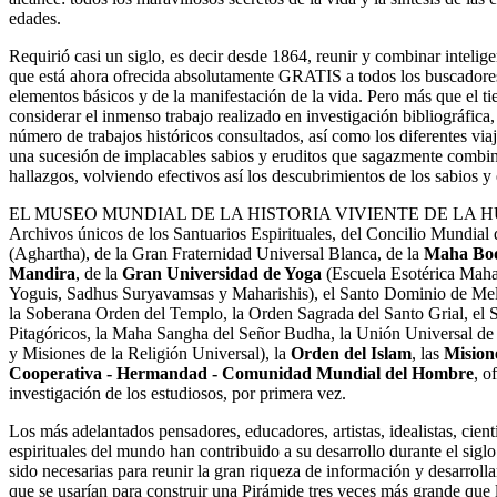
edades.
Requirió casi un siglo, es decir desde 1864, reunir y combinar inteli
que está ahora ofrecida absolutamente GRATIS a todos los buscadores 
elementos básicos y de la manifestación de la vida. Pero más que el
considerar el inmenso trabajo realizado en investigación bibliográfica, s
número de trabajos históricos consultados, así como los diferentes via
una sucesión de implacables sabios y eruditos que sagazmente comb
hallazgos, volviendo efectivos así los descubrimientos de los sabios y 
EL MUSEO MUNDIAL DE LA HISTORIA VIVIENTE DE LA HUM
Archivos únicos de los Santuarios Espirituales, del Concilio Mundial d
(Aghartha), de la Gran Fraternidad Universal Blanca, de la
Maha Bodh
Mandira
, de la
Gran Universidad de Yoga
(Escuela Esotérica Maha
Yoguis, Sadhus Suryavamsas y Maharishis), el Santo Dominio de Me
la Soberana Orden del Templo, la Orden Sagrada del Santo Grial, el 
Pitagóricos, la Maha Sangha del Señor Budha, la Unión Universal de 
y Misiones de la Religión Universal), la
Orden del Islam
, las
Misione
Cooperativa - Hermandad - Comunidad Mundial del Hombre
, o
investigación de los estudiosos, por primera vez.
Los más adelantados pensadores, educadores, artistas, idealistas, cientí
espirituales del mundo han contribuido a su desarrollo durante el sigl
sido necesarias para reunir la gran riqueza de información y desarrollar
que se usarían para construir una Pirámide tres veces más grande que 