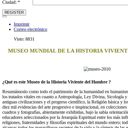
Ciudad: *
REGISTER
Imprimir
Correo electrónico
Visto: 8831
MUSEO MUNDIAL DE LA HISTORIA VIVIEN
¿Qué es este Museo de la Historia Viviente del Hombre ?
Resumámoslo como todo el patrimonio de la humanidad en humanismo, 
los tratados vitales en cuanto a Antropología, Ley Divina, Sicología y 
antiguas civilizaciones y el progreso científico, la Religión básica y 
diez mil evidencias del arte progresivo e inspiracional, en colecciones
cuadros y fotografías, abiertamente exhibidas, bajo la sabía orientaci
educadores seleccionados por la Jerarquía Espiritual entre los más inf
religiones, fraternidades y filosofías espirituales del mundo entero; to
alcance: todos los maravillosos secretos de la vida y la síntesis de las