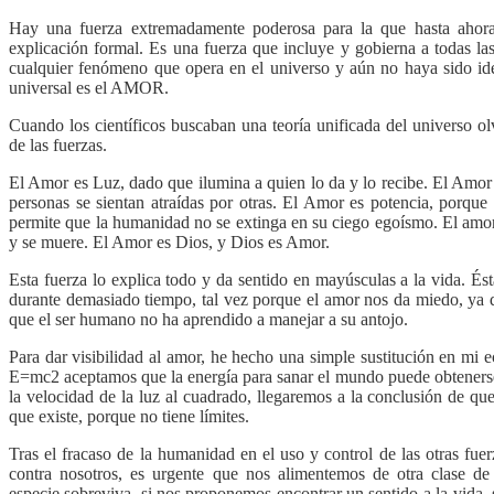
Hay una fuerza extremadamente poderosa para la que hasta ahora
explicación formal. Es una fuerza que incluye y gobierna a todas las
cualquier fenómeno que opera en el universo y aún no haya sido ide
universal es el AMOR.
Cuando los científicos buscaban una teoría unificada del universo ol
de las fuerzas.
El Amor es Luz, dado que ilumina a quien lo da y lo recibe. El Amo
personas se sientan atraídas por otras. El Amor es potencia, porque
permite que la humanidad no se extinga en su ciego egoísmo. El amor
y se muere. El Amor es Dios, y Dios es Amor.
Esta fuerza lo explica todo y da sentido en mayúsculas a la vida. És
durante demasiado tiempo, tal vez porque el amor nos da miedo, ya q
que el ser humano no ha aprendido a manejar a su antojo.
Para dar visibilidad al amor, he hecho una simple sustitución en mi 
E=mc2 aceptamos que la energía para sanar el mundo puede obtenerse
la velocidad de la luz al cuadrado, llegaremos a la conclusión de qu
que existe, porque no tiene límites.
Tras el fracaso de la humanidad en el uso y control de las otras fue
contra nosotros, es urgente que nos alimentemos de otra clase de
especie sobreviva, si nos proponemos encontrar un sentido a la vida,