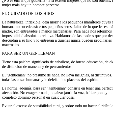
¿No es ella la que gobierna? Y si existen mujeres que no son buenas, 
mujer mala hay un hombre perverso.
EL CUIDADO DE LOS HIJOS
La naturaleza, inflexible, deja morir a los pequeños mamíferos cuyas
humana no sucede así: estos pequeños seres, faltos de lo que les es má
madre, son entregados a manos mercenarias. Para nada nos referimos a
imposibilidad absoluta o relativa. Hablamos de las madres que por ded
descuidan a su hijo y lo entregan a quienes nunca pueden prodigarles 
maternales
PARA SER UN GENTLEMAN
Tiene esta palabra significado de caballero, de buena educación, de ele
de distinción de maneras y de pensamientos.
El “gentleman” no presume de nada, no lleva insignias, ni distintivos.
todas las cosas humanas y le deleitan los placeres del espíritu.
La norma, además, para ser “gentleman” consiste en tener una perfecta
afectación. No exagerar nada, no alzar jamás la voz, hablar poco y 
completo dominio personal en cualquier cosa.
Evitar el exceso de sensibilidad cursi, y sobre todo no hacer el ridículo