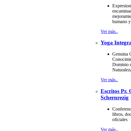
Expresion
encaminad
mejoramie
humano y 
Ver más..
Yoga Integra
Genuina C
Conocimi
Dominio d
Naturale
Ver más..
Escritos Pr
Schernrezig
Conferenci
libros, d
oficiales
Ver más..