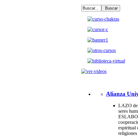
Alianza Univ
LAZO de 
seres hum
ESLABO
cooperac
espiritual 
religione