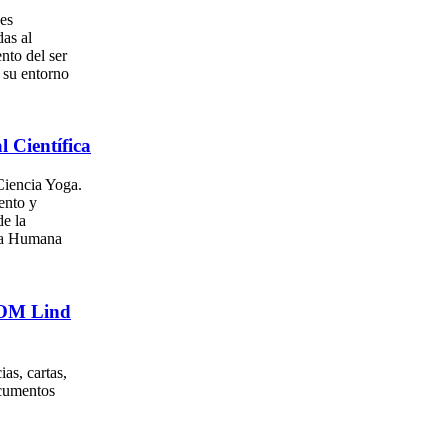
es
as al
nto del ser
su entorno
l Científica
iencia Yoga.
ento y
e la
za Humana
. OM Lind
as, cartas,
ocumentos