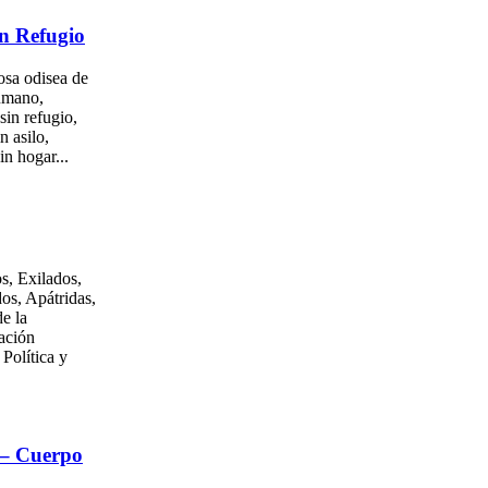
n Refugio
osa odisea de
umano,
sin refugio,
n asilo,
in hogar...
s, Exilados,
os, Apátridas,
e la
ación
 Política y
 – Cuerpo