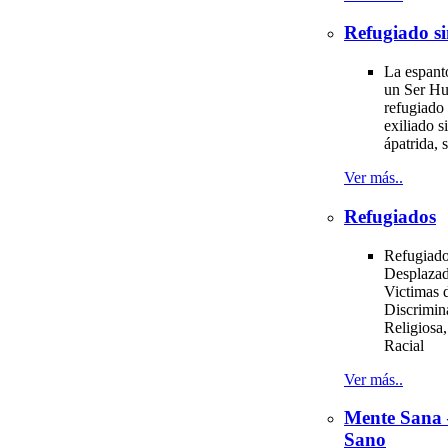
Refugiado si
La espant
un Ser H
refugiado 
exiliado si
ápatrida, s
Ver más..
Refugiados
Refugiado
Desplazad
Victimas d
Discrimin
Religiosa,
Racial
Ver más..
Mente Sana
Sano