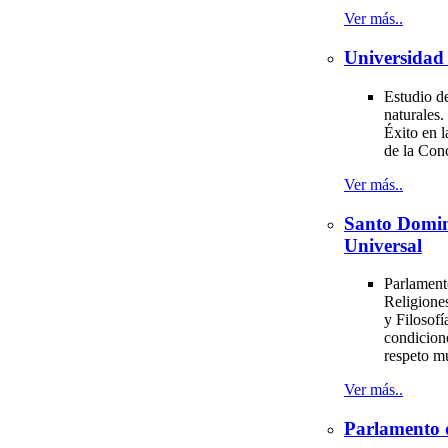
Ver más..
Universidad 
Estudio de
naturales.
Éxito en l
de la Con
Ver más..
Santo Domi
Universal
Parlament
Religiones
y Filosofí
condicion
respeto m
Ver más..
Parlamento 