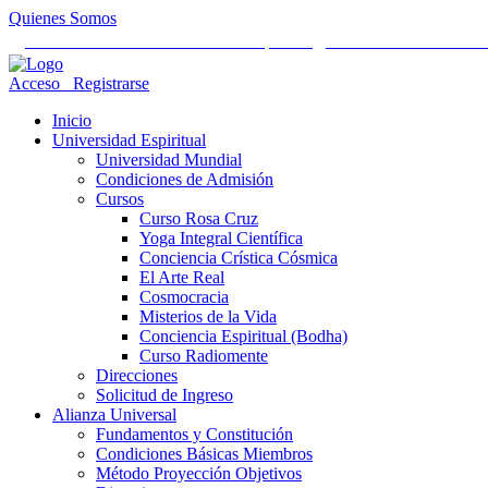
Quienes Somos
Universidad Mundial Cientifico Espiritual
Alianza Universal Cult
Acceso
Registrarse
Inicio
Universidad Espiritual
Universidad Mundial
Condiciones de Admisión
Cursos
Curso Rosa Cruz
Yoga Integral Científica
Conciencia Crística Cósmica
El Arte Real
Cosmocracia
Misterios de la Vida
Conciencia Espiritual (Bodha)
Curso Radiomente
Direcciones
Solicitud de Ingreso
Alianza Universal
Fundamentos y Constitución
Condiciones Básicas Miembros
Método Proyección Objetivos