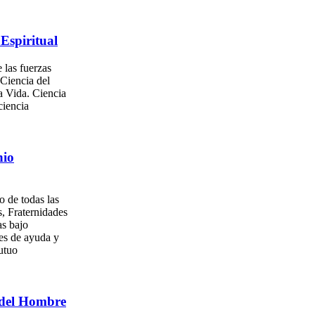
Espiritual
 las fuerzas
 Ciencia del
a Vida. Ciencia
ciencia
nio
o de todas las
, Fraternidades
as bajo
es de ayuda y
utuo
del Hombre