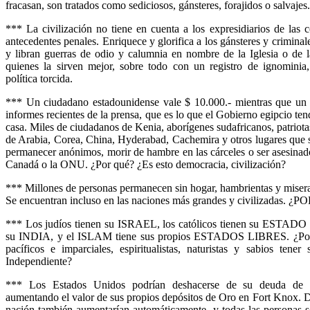
fracasan, son tratados como sediciosos, gánsteres, forajidos o salvajes.
*** La civilización no tiene en cuenta a los expresidiarios de las 
antecedentes penales. Enriquece y glorifica a los gánsteres y crimin
y libran guerras de odio y calumnia en nombre de la Iglesia o de l
quienes la sirven mejor, sobre todo con un registro de ignominia,
política torcida.
*** Un ciudadano estadounidense vale $ 10.000.- mientras que un 
informes recientes de la prensa, que es lo que el Gobierno egipcio te
casa. Miles de ciudadanos de Kenia, aborígenes sudafricanos, patriotas
de Arabia, Corea, China, Hyderabad, Cachemira y otros lugares que s
permanecer anónimos, morir de hambre en las cárceles o ser asesinad
Canadá o la ONU. ¿Por qué? ¿Es esto democracia, civilización?
*** Millones de personas permanecen sin hogar, hambrientas y miser
Se encuentran incluso en las naciones más grandes y civilizadas. ¿
*** Los judíos tienen su ISRAEL, los católicos tienen su ESTAD
su INDIA, y el ISLAM tiene sus propios ESTADOS LIBRES. ¿Por 
pacíficos e imparciales, espiritualistas, naturistas y sabios ten
Independiente?
*** Los Estados Unidos podrían deshacerse de su deuda de $
aumentando el valor de sus propios depósitos de Oro en Fort Knox. De
nación también aumentarían automáticamente, y todas las personas s