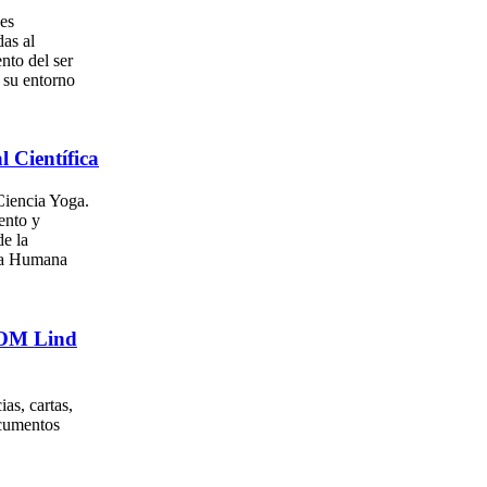
es
as al
nto del ser
su entorno
l Científica
iencia Yoga.
ento y
e la
za Humana
. OM Lind
as, cartas,
ocumentos