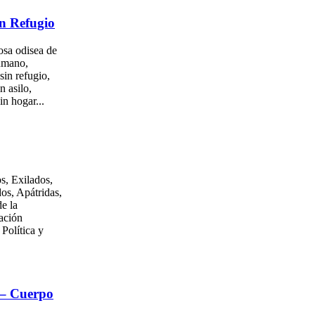
n Refugio
osa odisea de
umano,
sin refugio,
n asilo,
in hogar...
s, Exilados,
os, Apátridas,
e la
ación
 Política y
 – Cuerpo