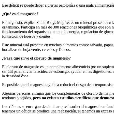
Ese déficit se puede deber a ciertas patologías o una mala alimentaci
¿Qué es el magnesio?
El magnesio, explica Salud Blogs Mapfre, es un mineral presente en l
organismo. Participa en más de 300 reacciones bioquímicas que son n
funcionamiento del organismo, como: la energía, regulación de gluco
formación de huesos y dientes.
Este mineral está presente en muchos alimentos como: salvado, papas,
hortalizas de hoja verde, cereales y lácteos.
¿Para qué sirve el cloruro de magnesio?
El cloruro de magnesio es un complemento alimenticio (no un supleme
ser útil para: aliviar la acidez de estómago, ayudar en las digestiones,
la densidad ósea.
Es posible que el magnesio ayude a reducir el riesgo de osteoporosis
Algunas personas afirman que los complementos de cloruro de magnes
tendones y tejidos,
pero no existen estudios científicos que demuest
Los riñones se encargan de eliminar o reabsorber el magnesio en funci
tenemos un déficit se produce una reabsorción, si tenemos un exceso se