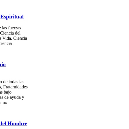
Espiritual
 las fuerzas
 Ciencia del
a Vida. Ciencia
ciencia
nio
o de todas las
, Fraternidades
as bajo
es de ayuda y
utuo
del Hombre