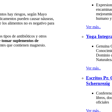
Expresion
encaminad
mejoramie
entos hay riesgos, según Mayo
humano y 
dicamentos pueden causar náuseas,
 los alimentos no es negativo para
Ver más..
Yoga Integra
 tipos de antibióticos y otros
de tomar suplementos de
antes que contienen magnesio.
Genuina C
Conocimi
Dominio d
Naturale
Ver más..
Escritos Pr
Schernrezig
Conferenci
libros, d
oficiales
Ver más..