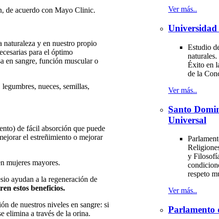
Ver más..
ón, de acuerdo con Mayo Clinic.
Universidad 
a naturaleza y en nuestro propio
Estudio de
ecesarias para el óptimo
naturales.
sa en sangre, función muscular o
Éxito en l
de la Con
 legumbres, nueces, semillas,
Ver más..
Santo Domi
Universal
nto) de fácil absorción que puede
 mejorar el estreñimiento o mejorar
Parlament
Religiones
y Filosofí
 en mujeres mayores.
condicion
respeto m
io ayudan a la regeneración de
ren estos beneficios.
Ver más..
ón de nuestros niveles en sangre: si
Parlamento 
 elimina a través de la orina.