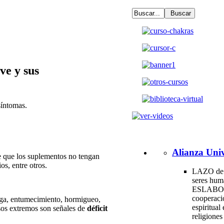
ve y sus
síntomas.
Alianza Univ
 de que los suplementos no tengan
s, entre otros.
LAZO de 
seres hum
ESLABO
cooperac
tiga, entumecimiento, hormigueo,
espiritual 
sos extremos son señales de
déficit
religione