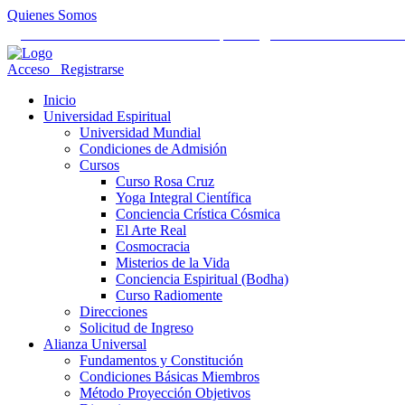
Quienes Somos
Universidad Mundial Cientifico Espiritual
Alianza Universal Cult
Acceso
Registrarse
Inicio
Universidad Espiritual
Universidad Mundial
Condiciones de Admisión
Cursos
Curso Rosa Cruz
Yoga Integral Científica
Conciencia Crística Cósmica
El Arte Real
Cosmocracia
Misterios de la Vida
Conciencia Espiritual (Bodha)
Curso Radiomente
Direcciones
Solicitud de Ingreso
Alianza Universal
Fundamentos y Constitución
Condiciones Básicas Miembros
Método Proyección Objetivos