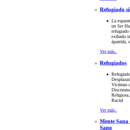
Refugiado si
La espant
un Ser H
refugiado 
exiliado si
ápatrida, s
Ver más..
Refugiados
Refugiado
Desplazad
Victimas d
Discrimin
Religiosa,
Racial
Ver más..
Mente Sana
Sano