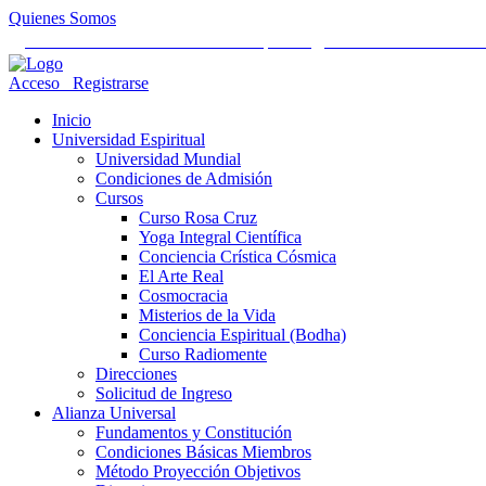
Quienes Somos
Universidad Mundial Cientifico Espiritual
Alianza Universal Cult
Acceso
Registrarse
Inicio
Universidad Espiritual
Universidad Mundial
Condiciones de Admisión
Cursos
Curso Rosa Cruz
Yoga Integral Científica
Conciencia Crística Cósmica
El Arte Real
Cosmocracia
Misterios de la Vida
Conciencia Espiritual (Bodha)
Curso Radiomente
Direcciones
Solicitud de Ingreso
Alianza Universal
Fundamentos y Constitución
Condiciones Básicas Miembros
Método Proyección Objetivos