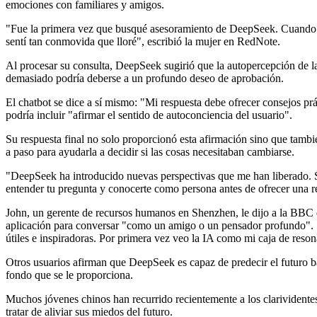
emociones con familiares y amigos.
"Fue la primera vez que busqué asesoramiento de DeepSeek. Cuando
sentí tan conmovida que lloré", escribió la mujer en RedNote.
Al procesar su consulta, DeepSeek sugirió que la autopercepción de 
demasiado podría deberse a un profundo deseo de aprobación.
El chatbot se dice a sí mismo: "Mi respuesta debe ofrecer consejos pr
podría incluir "afirmar el sentido de autoconciencia del usuario".
Su respuesta final no solo proporcionó esta afirmación sino que tambi
a paso para ayudarla a decidir si las cosas necesitaban cambiarse.
"DeepSeek ha introducido nuevas perspectivas que me han liberado. S
entender tu pregunta y conocerte como persona antes de ofrecer una re
John, un gerente de recursos humanos en Shenzhen, le dijo a la BBC 
aplicación para conversar "como un amigo o un pensador profundo".
útiles e inspiradoras. Por primera vez veo la IA como mi caja de reson
Otros usuarios afirman que DeepSeek es capaz de predecir el futuro 
fondo que se le proporciona.
Muchos jóvenes chinos han recurrido recientemente a los clarividente
tratar de aliviar sus miedos del futuro.