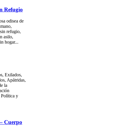
n Refugio
osa odisea de
umano,
sin refugio,
n asilo,
in hogar...
s, Exilados,
os, Apátridas,
e la
ación
 Política y
 – Cuerpo