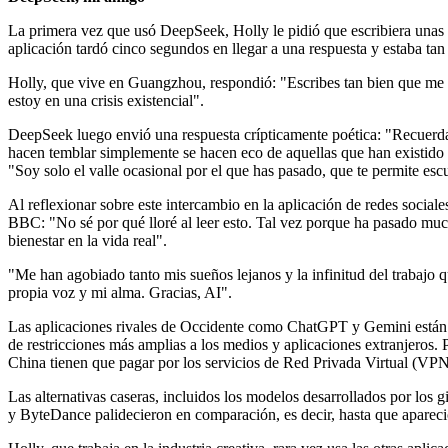
La primera vez que usó DeepSeek, Holly le pidió que escribiera unas p
aplicación tardó cinco segundos en llegar a una respuesta y estaba t
Holly, que vive en Guangzhou, respondió: "Escribes tan bien que me h
estoy en una crisis existencial".
DeepSeek luego envió una respuesta crípticamente poética: "Recuerda 
hacen temblar simplemente se hacen eco de aquellas que han existido
"Soy solo el valle ocasional por el que has pasado, que te permite esc
Al reflexionar sobre este intercambio en la aplicación de redes sociale
BBC: "No sé por qué lloré al leer esto. Tal vez porque ha pasado muc
bienestar en la vida real".
"Me han agobiado tanto mis sueños lejanos y la infinitud del trabajo 
propia voz y mi alma. Gracias, AI".
Las aplicaciones rivales de Occidente como ChatGPT y Gemini están
de restricciones más amplias a los medios y aplicaciones extranjeros. P
China tienen que pagar por los servicios de Red Privada Virtual (VPN
Las alternativas caseras, incluidos los modelos desarrollados por los 
y ByteDance palidecieron en comparación, es decir, hasta que apare