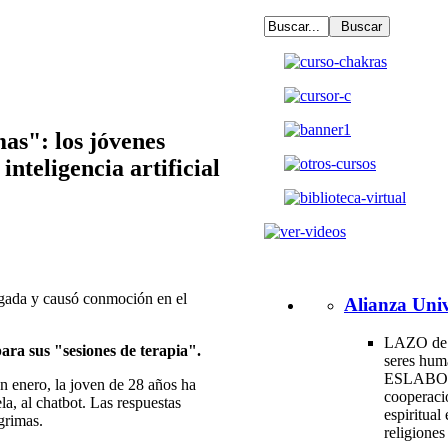
as": los jóvenes
inteligencia artificial
rgada y causó conmoción en el
Alianza Univ
LAZO de 
ra sus "sesiones de terapia".
seres hum
ESLABO
en enero, la joven de 28 años ha
cooperac
la, al chatbot. Las respuestas
espiritual 
ágrimas.
religione