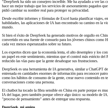
"DeepSeek ha sido un consejero increíble. Me ha ayudado a ver las co
hace un mejor trabajo que los servicios de asesoramiento pagados que
pidió cambiar su nombre real para proteger su privacidad.
Desde escribir informes y fórmulas de Excel hasta planificar viajes, 
habilidades, las aplicaciones de IA han encontrado su camino en la v
mundo.
Si bien el éxito de DeepSeek ha generado motivos de orgullo en Chin
convertido en una fuente de consuelo para los jóvenes chinos como Ho
cada vez menos esperanzados sobre su futuro.
Los expertos dicen que la economía lenta, el alto desempleo y los co
un papel en este sentimiento, mientras que el control más estricto de
reducido las vías para que la gente desahogue sus frustraciones.
DeepSeek es una herramienta de IA generativa, similar a ChatGPT 
entrenada en cantidades enormes de información para reconocer patron
como los hábitos de consumo de la gente, crear nuevo contenido en t
conversaciones como una persona.
El chatbot ha tocado la fibra sensible en China en parte porque es mu
IA del lugar, pero también porque ofrece algo único: su modelo de IA,
"proceso de pensamiento" antes de entregar una respuesta.
DeepSeek, mi amigo