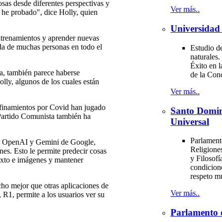
sas desde diferentes perspectivas y
Ver más..
 he probado", dice Holly, quien
Universidad 
entrenamientos y aprender nuevas
ida de muchas personas en todo el
Estudio de
naturales.
Éxito en l
a, también parece haberse
de la Con
lly, algunos de los cuales están
Ver más..
nfinamientos por Covid han jugado
Santo Domi
l Partido Comunista también ha
Universal
Parlament
de OpenAI y Gemini de Google,
Religiones
es. Esto le permite predecir cosas
y Filosofí
exto e imágenes y mantener
condicion
respeto m
cho mejor que otras aplicaciones de
Ver más..
 R1, permite a los usuarios ver su
Parlamento 