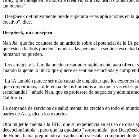
Holly, que trabaja en la industria creativa, rara vez usa las otras apli
tan buenas".
"DeepSeek definitivamente puede superar a estas aplicaciones en la ge
creativo", dice.
DeepSeek, mi consejero
Nan Jia, que fue coautora de un artículo sobre el potencial de la IA p
que estos chatbots pueden "ayudar a las personas a sentirse escuchad
humanos no pueden.
"Los amigos y la familia pueden responder rápidamente para ofrecer s
cuando la gente lo único que quiere es sentirse escuchada y comprend
"La IA también parece ser más capaz de empatizar que los expertos h
que compartimos, a diferencia de los humanos a los que a veces les 
escuchando?'" añade Nan, que es profesora de negocios y administrac
California.
La demanda de servicios de salud mental ha crecido en todo el mundo
partes de Asia, dicen los expertos.
Otra mujer le cuenta a la BBC que su experiencia en el uso de otras a
decepcionándola", pero que ha quedado "sorprendida" por DeepSeek. 
de Hubei, había preguntado a la aplicación si estaba compartiendo de