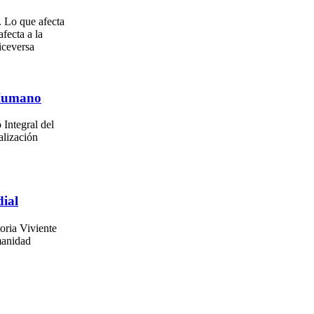
. Lo que afecta
afecta a la
iceversa
 Humano
 Integral del
alización
ial
oria Viviente
manidad