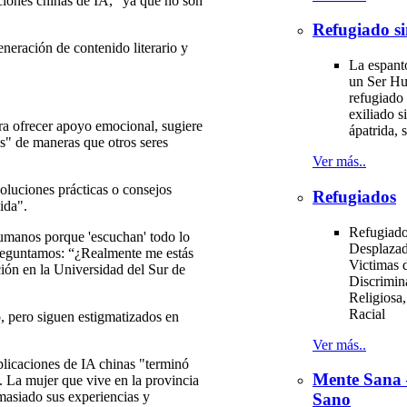
caciones chinas de IA, "ya que no son
Refugiado si
neración de contenido literario y
La espant
un Ser H
refugiado 
exiliado si
ara ofrecer apoyo emocional, sugiere
ápatrida, s
as" de maneras que otros seres
Ver más..
oluciones prácticas o consejos
Refugiados
ida".
Refugiado
umanos porque 'escuchan' todo lo
Desplazad
preguntamos: “¿Realmente me estás
Victimas d
ión en la Universidad del Sur de
Discrimin
Religiosa,
Racial
, pero siguen estigmatizados en
Ver más..
plicaciones de IA chinas "terminó
Mente Sana
La mujer que vive en la provincia
masiado sus experiencias y
Sano