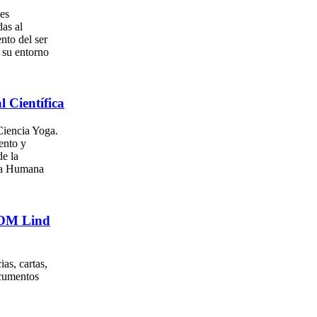
es
as al
nto del ser
su entorno
l Científica
iencia Yoga.
ento y
e la
za Humana
. OM Lind
as, cartas,
ocumentos