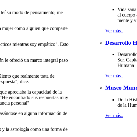
Vida sana
 leí su modo de pensamiento, me
al cuerpo 
mente y v
la mujer como alguien que comparte
Ver más..
Desarrollo
ácticos mientras soy empático". Esto
Desarrollo
Ser. Capit
én le ofreció un marco integral paso
Humana
Ver más..
iento que realmente trata de
spuesta", dice.
Museo Mund
que apreciaba la capacidad de la
 "He encontrado sus respuestas muy
De la Hist
ancia personal".
de la Hu
basándose en alguna información de
Ver más..
s y la astrología como una forma de