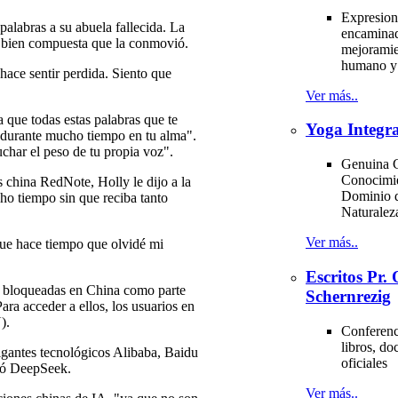
Expresion
alabras a su abuela fallecida. La
encaminad
an bien compuesta que la conmovió.
mejoramie
humano y 
ace sentir perdida. Siento que
Ver más..
que todas estas palabras que te
Yoga Integra
 durante mucho tiempo en tu alma".
uchar el peso de tu propia voz".
Genuina C
Conocimi
s china RedNote, Holly le dijo a la
Dominio d
ho tiempo sin que reciba tanto
Naturale
Ver más..
que hace tiempo que olvidé mi
Escritos Pr
 bloqueadas en China como parte
Schernrezig
ara acceder a ellos, los usuarios en
).
Conferenci
libros, d
gigantes tecnológicos Alibaba, Baidu
oficiales
ció DeepSeek.
Ver más..