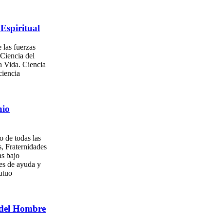
Espiritual
 las fuerzas
 Ciencia del
a Vida. Ciencia
ciencia
nio
o de todas las
, Fraternidades
as bajo
es de ayuda y
utuo
del Hombre