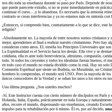
nos dio toda su enseñanza durante su paso por París. Depende de noso
que puede parecerte extraño, si no se pone inmediatamente en práctic
continuar el curso….y lo abandona. Es necesario que la armonía reine
contrario se crean interferencias y ya no estamos más en sintonía con
¿Entonces, si comprendo bien, contrariamente a lo que se dice, este I
religión?
-Absolutamente no. La mayoría de entre nosotros somos cristianos y 
mejor, aprendemos al final a realizar nuestro cristianismo. Pero hay a
consideran como ateos. EL enseña los Principios Universales que son l
La Espiritualidad es el Servicio hacia los demás. Ella vive y se demues
cotidiana, ella es ante todo benevolencia, altruismo, compasión, carida
todo. Si todos los creyentes y todos los idealistas fueran buenos, el m
en todo caso el mundo no estaría dividido como lo está. Hay un solo 
Comunión Espiritual que siente un Budista, un Musulmán, un Cristiano
hombres lo comprendan, el mundo será UNO. Pero la mayoría de los c
únicos conocedores de la Verdad y se odian los unos a los otros en 
Una última pregunta. ¿Son ustedes muchos?
-Sí. Este Instructor cuenta con cierto número de discípulos en París y
Holanda, Italia, España, prácticamente en toda Europa y naturalment
años, recorre el mundo, dispensando sus enseñanzas, creando Escuelas s
impulso para tu rehabilitación por ti mismo. Él es, por así decirlo,
una