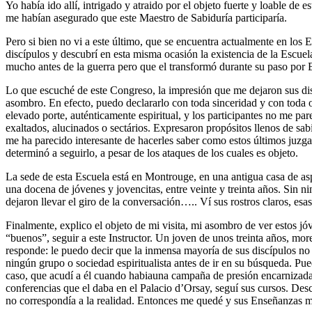
Yo había ido allí, intrigado y atraido por el objeto fuerte y loable de
me habían asegurado que este Maestro de Sabiduría participaría.
Pero si bien no vi a este último, que se encuentra actualmente en los 
discípulos y descubrí en esta misma ocasión la existencia de la Escuela
mucho antes de la guerra pero que el transformó durante su paso por
Lo que escuché de este Congreso, la impresión que me dejaron sus di
asombro. En efecto, puedo declararlo con toda sinceridad y con toda 
elevado porte, auténticamente espiritual, y los participantes no me p
exaltados, alucinados o sectários. Expresaron propósitos llenos de sab
me ha parecido interesante de hacerles saber como estos últimos juzga
determinó a seguirlo, a pesar de los ataques de los cuales es objeto.
La sede de esta Escuela está en Montrouge, en una antigua casa de as
una docena de jóvenes y jovencitas, entre veinte y treinta años. Sin 
dejaron llevar el giro de la conversación….. Ví sus rostros claros, esa
Finalmente, explico el objeto de mi visita, mi asombro de ver estos 
“buenos”, seguir a este Instructor. Un joven de unos treinta años, mor
responde: le puedo decir que la inmensa mayoría de sus discípulos no
ningún grupo o sociedad espiritualista antes de ir en su búsqueda. Pue
caso, que acudí a él cuando habiauna campaña de presión encarnizada 
conferencias que el daba en el Palacio d’Orsay, seguí sus cursos. Desc
no correspondía a la realidad. Entonces me quedé y sus Enseñanzas 