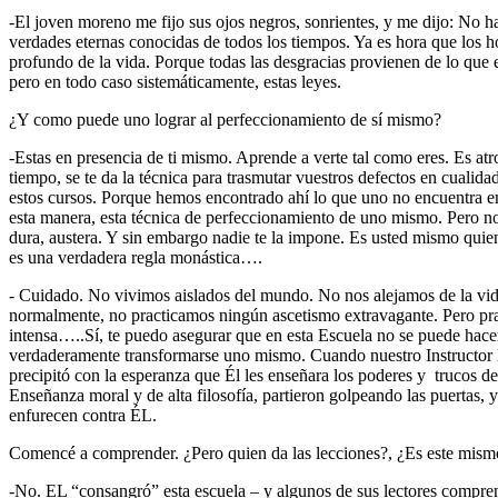
-El joven moreno me fijo sus ojos negros, sonrientes, y me dijo: No h
verdades eternas conocidas de todos los tiempos. Ya es hora que los 
profundo de la vida. Porque todas las desgracias provienen de lo que 
pero en todo caso sistemáticamente, estas leyes.
¿Y como puede uno lograr al perfeccionamiento de sí mismo?
-Estas en presencia de ti mismo. Aprende a verte tal como eres. Es atr
tiempo, se te da la técnica para trasmutar vuestros defectos en cualida
estos cursos. Porque hemos encontrado ahí lo que uno no encuentra en
esta manera, esta técnica de perfeccionamiento de uno mismo. Pero no 
dura, austera. Y sin embargo nadie te la impone. Es usted mismo quie
es una verdadera regla monástica….
- Cuidado. No vivimos aislados del mundo. No nos alejamos de la vi
normalmente, no practicamos ningún ascetismo extravagante. Pero pr
intensa…..Sí, te puedo asegurar que en esta Escuela no se puede hac
verdaderamente transformarse uno mismo. Cuando nuestro Instructor l
precipitó con la esperanza que Él les enseñara los poderes y trucos de
Enseñanza moral y de alta filosofía, partieron golpeando las puertas, 
enfurecen contra ÉL.
Comencé a comprender. ¿Pero quien da las lecciones?, ¿Es este mis
-No. EL “consangró” esta escuela – y algunos de sus lectores compren