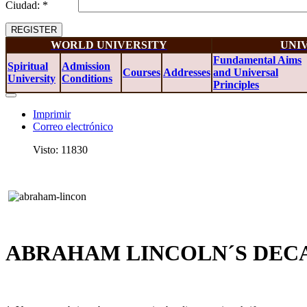
Ciudad: *
REGISTER
WORLD UNIVERSITY
UNI
Fundamental Aims
Spiritual
Admission
Courses
Addresses
and Universal
University
Conditions
Principles
Imprimir
Correo electrónico
Visto: 11830
ABRAHAM LINCOLN´S DE