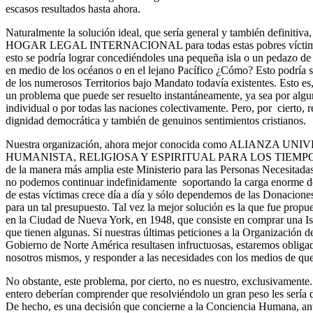
escasos resultados hasta ahora.
Naturalmente la solución ideal, que sería general y también definitiva,
HOGAR LEGAL INTERNACIONAL para todas estas pobres víctimas d
esto se podría lograr concediéndoles una pequeña isla o un pedazo de 
en medio de los océanos o en el lejano Pacífico ¿Cómo? Esto podría s
de los numerosos Territorios bajo Mandato todavía existentes. Esto 
un problema que puede ser resuelto instantáneamente, ya sea por algu
individual o por todas las naciones colectivamente. Pero, por cierto,
dignidad democrática y también de genuinos sentimientos cristianos.
Nuestra organización, ahora mejor conocida como ALIANZA 
HUMANISTA, RELIGIOSA Y ESPIRITUAL PARA LOS TIEMPOS 
de la manera más amplia este Ministerio para las Personas Necesita
no podemos continuar indefinidamente soportando la carga enorme de
de estas víctimas crece día a día y sólo dependemos de las Donacio
para un tal presupuesto. Tal vez la mejor solución es la que fue prop
en la Ciudad de Nueva York, en 1948, que consiste en comprar una Is
que tienen algunas. Si nuestras últimas peticiones a la Organizac
Gobierno de Norte América resultasen infructuosas, estaremos obligad
nosotros mismos, y responder a las necesidades con los medios de q
No obstante, este problema, por cierto, no es nuestro, exclusivament
entero deberían comprender que resolviéndolo un gran peso les sería
De hecho, es una decisión que concierne a la Conciencia Humana, ant