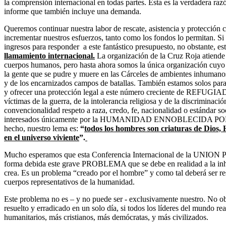
la comprensión internacional en todas partes. Esta es la verdadera raz
informe que también incluye una demanda.
Queremos continuar nuestra labor de rescate, asistencia y protección
incrementar nuestros esfuerzos, tanto como los fondos lo permitan. S
ingresos para responder a este fantástico presupuesto, no obstante, e
llamamiento internacional.
La organización de la Cruz Roja atiende 
cuerpos humanos, pero hasta ahora somos la única organización cuyo 
la gente que se pudre y muere en las Cárceles de ambientes inhumanos,
y de los encarnizados campos de batallas. También estamos solos para 
y ofrecer una protección legal a este número creciente de RE
víctimas de la guerra, de la intolerancia religiosa y de la discriminació
convencionalidad respeto a raza, credo, fe, nacionalidad o estándar so
interesados únicamente por la HUMANIDAD ENNOBLECIDA P
hecho, nuestro lema es:
“
todos los hombres son criaturas de
en el universo viviente
”.
Mucho esperamos que esta Conferencia Internacional de la UNI
forma debida este grave PROBLEMA que se debe en realidad a la inhu
crea. Es un problema “creado por el hombre” y como tal deberá ser res
cuerpos representativos de la humanidad.
Este problema no es – y no puede ser - exclusivamente nuestro. No obs
resuelto y erradicado en un solo día, si todos los líderes del mundo r
humanitarios, más cristianos, más demócratas, y más civilizados.