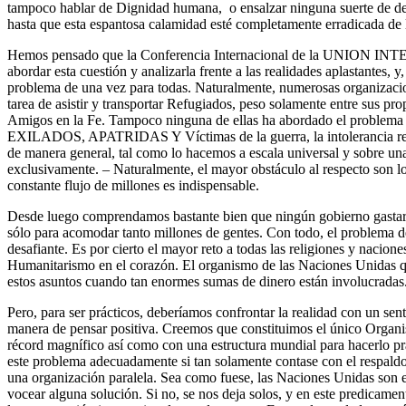
tampoco hablar de Dignidad humana, o ensalzar ninguna suerte de dem
hasta que esta espantosa calamidad esté completamente erradicada de la
Hemos pensado que la Conferencia Internacional de la UNION
abordar esta cuestión y analizarla frente a las realidades aplastantes, y
problema de una vez para todas. Naturalmente, numerosas organizacio
tarea de asistir y transportar Refugiados, peso solamente entre sus p
Amigos en la Fe. Tampoco ninguna de ellas ha abordado el proble
EXILADOS, APATRIDAS Y Víctimas de la guerra, la intolerancia relig
de manera general, tal como lo hacemos a escala universal y sobre u
exclusivamente. – Naturalmente, el mayor obstáculo al respecto son 
constante flujo de millones es indispensable.
Desde luego comprendamos bastante bien que ningún gobierno gastarí
sólo para acomodar tanto millones de gentes. Con todo, el probl
desafiante. Es por cierto el mayor reto a todas las religiones y nacione
Humanitarismo en el corazón. El organismo de las Naciones Unidas q
estos asuntos cuando tan enormes sumas de dinero están involucradas
Pero, para ser prácticos, deberíamos confrontar la realidad con un se
manera de pensar positiva. Creemos que constituimos el único Organi
récord magnífico así como con una estructura mundial para hacerlo pr
este problema adecuadamente si tan solamente contase con el respald
una organización paralela. Sea como fuese, las Naciones Unidas son e
vocear alguna solución. Si no, se nos deja solos, y en este predicamen