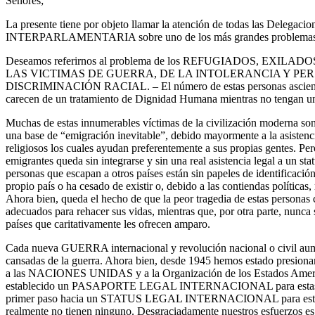
Señores;
La presente tiene por objeto llamar la atención de todas las Delegac
INTERPARLAMENTARIA sobre uno de los más grandes problemas ac
Deseamos referirnos al problema de los REFUGIADOS, EXIL
LAS VICTIMAS DE GUERRA, DE LA INTOLERANCIA Y PER
DISCRIMINACIÓN RACIAL. – El número de estas personas asciende
carecen de un tratamiento de Dignidad Humana mientras no tengan un s
Muchas de estas innumerables víctimas de la civilización moderna son
una base de “emigración inevitable”, debido mayormente a la asistenc
religiosos los cuales ayudan preferentemente a sus propias gentes. Per
emigrantes queda sin integrarse y sin una real asistencia legal a un s
personas que escapan a otros países están sin papeles de identificació
propio país o ha cesado de existir o, debido a las contiendas políticas
Ahora bien, queda el hecho de que la peor tragedia de estas personas
adecuados para rehacer sus vidas, mientras que, por otra parte, nunca 
países que caritativamente les ofrecen amparo.
Cada nueva GUERRA internacional y revolución nacional o civil aum
cansadas de la guerra. Ahora bien, desde 1945 hemos estado presiona
a las NACIONES UNIDAS y a la Organización de los Estados Americ
establecido un PASAPORTE LEGAL INTERNACIONAL para estas pers
primer paso hacia un STATUS LEGAL INTERNACIONAL para estos 
realmente no tienen ninguno. Desgraciadamente nuestros esfuerzos es