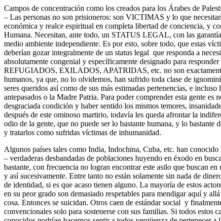
Campos de concentración como los creados para los Árabes de Palestin
– Las personas no son prisioneros: son VICTIMAS y lo que necesitan e
económica y realce espiritual en completa libertad de conciencia, y 
Humana. Necesitan, ante todo, un STATUS LEGAL, con las garantías
medio ambiente independiente. Es por esto, sobre todo, que estas víct
deberían gozar integralmente de un status legal que responda a necesi
absolutamente congenial y específicamente designado para responder 
REFUGIADOS, EXILADOS, APATRIDAS, etc. no son exactamente co
humanos, ya que, no lo olvidemos, han sufrido toda clase de ignomini
seres queridos así como de sus más estimadas pertenencias, e incluso h
antepasados o la Madre Patria. Para poder comprender esta gente es n
desgraciada condición y haber sentido los mismos temores, insanidade
después de este ominoso martirio, todavía les queda afrontar la indifer
odio de la gente, que no puede ser lo bastante humana, y lo bastante d
y tratarlos como sufridas víctimas de inhumanidad.
Algunos países tales como India, Indochina, Cuba, etc. han conocido
– verdaderas desbandadas de poblaciones huyendo en éxodo en busca
bastante, con frecuencia no logran encontrar este asilo que buscan en 
y así sucesivamente. Entre tanto no están solamente sin nada de diner
de identidad, si es que acaso tienen alguno. La mayoría de esto
en su peor grado son demasiado respetables para mendigar aquí y allá 
cosa. Entonces se suicidan. Otros caen de estándar social y finalment
convencionales solo para sostenerse con sus familias. Si todos estos ca
conocidos podrían hacernos sentir a todos vergüenza de pertenecer a 