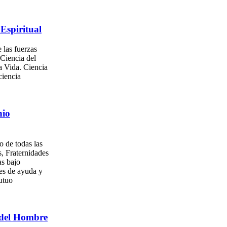
Espiritual
 las fuerzas
 Ciencia del
a Vida. Ciencia
ciencia
nio
o de todas las
, Fraternidades
as bajo
es de ayuda y
utuo
del Hombre