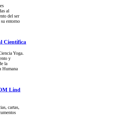
es
as al
nto del ser
su entorno
l Científica
iencia Yoga.
ento y
e la
za Humana
. OM Lind
as, cartas,
ocumentos