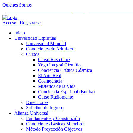
Quienes Somos
Universidad Mundial Cientifico Espiritual
Alianza Universal Cult
Acceso
Registrarse
Inicio
Universidad Espiritual
Universidad Mundial
Condiciones de Admisión
Cursos
Curso Rosa Cruz
Yoga Integral Científica
Conciencia Crística Cósmica
El Arte Real
Cosmocracia
Misterios de la Vida
Conciencia Espiritual (Bodha)
Curso Radiomente
Direcciones
Solicitud de Ingreso
Alianza Universal
Fundamentos y Constitución
Condiciones Básicas Miembros
Método Proyección Objetivos