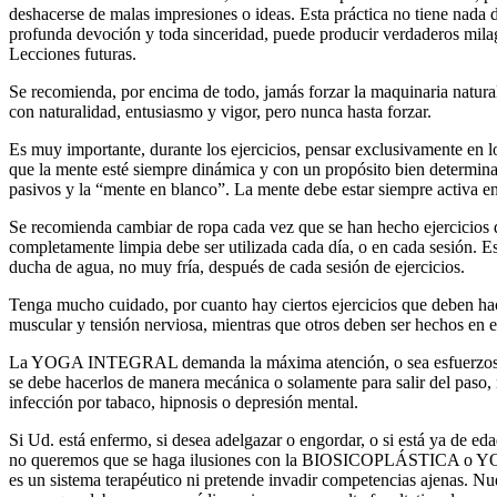
deshacerse de malas impresiones o ideas. Esta práctica no tiene nada d
profunda devoción y toda sinceridad, puede producir verdaderos mil
Lecciones futuras.
Se recomienda, por encima de todo, jamás forzar la maquinaria natural 
con naturalidad, entusiasmo y vigor, pero nunca hasta forzar.
Es muy importante, durante los ejercicios, pensar exclusivamente en l
que la mente esté siempre dinámica y con un propósito bien determina
pasivos y la “mente en blanco”. La mente debe estar siempre activa en
Se recomienda cambiar de ropa cada vez que se han hecho ejercicios 
completamente limpia debe ser utilizada cada día, o en cada sesión.
ducha de agua, no muy fría, después de cada sesión de ejercicios.
Tenga mucho cuidado, por cuanto hay ciertos ejercicios que deben ha
muscular y tensión nerviosa, mientras que otros deben ser hechos en e
La YOGA INTEGRAL demanda la máxima atención, o sea esfuerzos r
se debe hacerlos de manera mecánica o solamente para salir del paso, n
infección por tabaco, hipnosis o depresión mental.
Si Ud. está enfermo, si desea adelgazar o engordar, o si está ya de ed
no queremos que se haga ilusiones con la BIOSICOPLÁSTICA o 
es un sistema terapéutico ni pretende invadir competencias ajenas. Nue