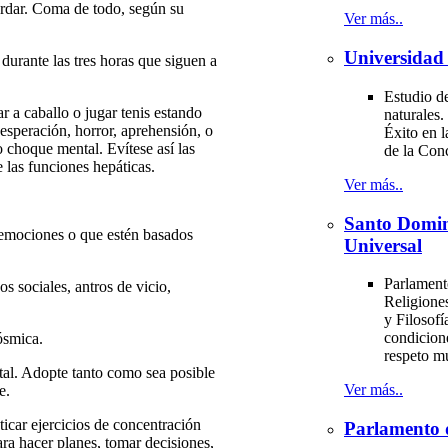
ordar. Coma de todo, según su
Ver más..
Universidad 
rante las tres horas que siguen a
Estudio de
r a caballo o jugar tenis estando
naturales.
sesperación, horror, aprehensión, o
Éxito en l
 choque mental. Evítese así las
de la Con
e las funciones hepáticas.
Ver más..
Santo Domi
s emociones o que estén basados
Universal
Parlament
s sociales, antros de vicio,
Religiones
y Filosofí
condicion
ósmica.
respeto m
tal. Adopte tanto como sea posible
Ver más..
e.
icar ejercicios de concentración
Parlamento 
ara hacer planes, tomar decisiones,