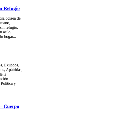
n Refugio
osa odisea de
umano,
sin refugio,
n asilo,
in hogar...
s, Exilados,
os, Apátridas,
e la
ación
 Política y
 – Cuerpo