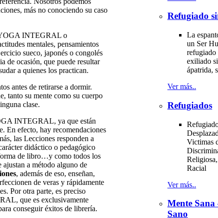
 preferencia. Nosotros podemos
nciones, más no conociendo su caso
Refugiado si
La espant
os de YOGA INTEGRAL o
un Ser H
titudes mentales, pensamientos
refugiado 
ejercicio sueco, japonés o congolés
exiliado si
ia de ocasión, que puede resultar
ápatrida, s
udar a quienes los practican.
Ver más..
os antes de retirarse a dormir.
de, tanto su mente como su cuerpo
ninguna clase.
Refugiados
YOGA INTEGRAL, ya que están
Refugiado
nte. En efecto, hay recomendaciones
Desplazad
más, las Lecciones responden a
Victimas d
carácter didáctico o pedagógico
Discrimin
o forma de libro…y como todos los
Religiosa,
e ajustan a método alguno de
Racial
iones
, además de eso, enseñan,
erfeccionen de veras y rápidamente
Ver más..
s. Por otra parte, es preciso
RAL, que es exclusivamente
Mente Sana
ara conseguir éxitos de librería.
Sano