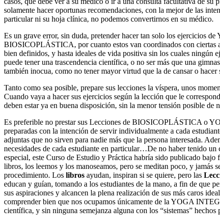
casos, que debe ver a su médico o ir a una consulta facultativa de su
solamente hacer oportunas recomendaciones, con la mejor de las inte
particular ni su hoja clínica, no podemos convertirnos en su médico.
Es un grave error, sin duda, pretender hacer tan solo los ejercici
BIOSICOPLÁSTICA, por cuanto estos van coordinados con ciertas ac
bien definidos, y hasta ideales de vida positiva sin los cuales ningún 
puede tener una trascendencia científica, o no ser más que una gimnas
también inocua, como no tener mayor virtud que la de cansar o hacer s
Tanto como sea posible, prepare sus lecciones la víspera, unos moment
Cuando vaya a hacer sus ejercicios según la lección que le correspon
deben estar ya en buena disposición, sin la menor tensión posible de 
Es preferible no prestar sus Lecciones de BIOSICOPLÁSTICA o 
preparadas con la intención de servir individualmente a cada estudia
adjuntas que no sirven para nadie más que la persona interesada. Ade
necesidades de cada estudiante en particular…De no haber tenido un 
especial, este Curso de Estudio y Práctica habría sido publicado baj
libros, los leemos y los manoseamos, pero se meditan poco, y jamás s
procedimiento. Los
libros
ayudan, inspiran si se quiere, pero las
Lecc
educan y guían, tomando a los estudiantes de la mano, a fin de que p
sus aspiraciones y alcancen la plena realización de sus más caros ideale
comprender bien que nos ocupamos únicamente de la YOGA INTEG
científica, y sin ninguna semejanza alguna con los “sistemas” hechos p