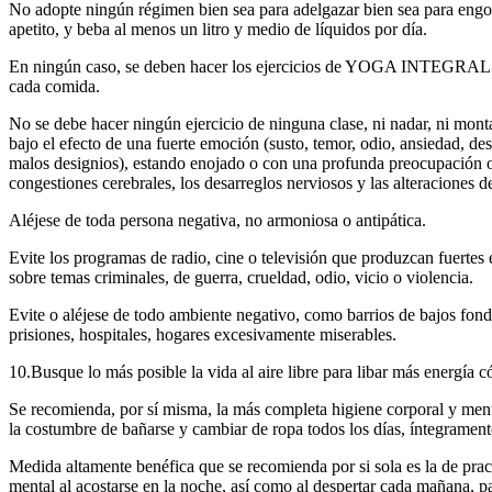
No adopte ningún régimen bien sea para adelgazar bien sea para eng
apetito, y beba al menos un litro y medio de líquidos por día.
En ningún caso, se deben hacer los ejercicios de YOGA INTEGRAL du
cada comida.
No se debe hacer ningún ejercicio de ninguna clase, ni nadar, ni monta
bajo el efecto de una fuerte emoción (susto, temor, odio, ansiedad, de
malos designios), estando enojado o con una profunda preocupación o
congestiones cerebrales, los desarreglos nerviosos y las alteraciones d
Aléjese de toda persona negativa, no armoniosa o antipática.
Evite los programas de radio, cine o televisión que produzcan fuerte
sobre temas criminales, de guerra, crueldad, odio, vicio o violencia.
Evite o aléjese de todo ambiente negativo, como barrios de bajos fondo
prisiones, hospitales, hogares excesivamente miserables.
10.Busque lo más posible la vida al aire libre para libar más energía c
Se recomienda, por sí misma, la más completa higiene corporal y men
la costumbre de bañarse y cambiar de ropa todos los días, íntegrament
Medida altamente benéfica que se recomienda por si sola es la de pract
mental al acostarse en la noche, así como al despertar cada mañana, p