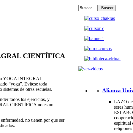
TEGRAL CIENTÍFICA
TICA o YOGA INTEGRAL
mado “yoga”. Evítese toda
 sistemas de otras escuelas.
Alianza Univ
nder todos los ejercicios, y
LAZO de 
RAL CIENTÍFICA no es un
seres hum
ESLABO
cooperac
 enfermedad, no tienen por que ser
espiritual 
ndicados.
religione