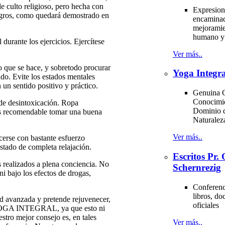
e culto religioso, pero hecha con
Expresion
agros, como quedará demostrado en
encaminad
mejoramie
humano y 
durante los ejercicios. Ejercítese
Ver más..
o que se hace, y sobretodo procurar
Yoga Integra
do. Evite los estados mentales
 un sentido positivo y práctico.
Genuina C
Conocimi
de desintoxicación. Ropa
Dominio d
 Es recomendable tomar una buena
Naturale
Ver más..
cerse con bastante esfuerzo
stado de completa relajación.
Escritos Pr
ealizados a plena conciencia. No
Schernrezig
i bajo los efectos de drogas,
Conferenci
libros, d
ad avanzada y pretende rejuvenecer,
oficiales
YOGA INTEGRAL, ya que esto ni
stro mejor consejo es, en tales
Ver más..