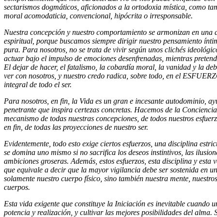
sectarismos dogmáticos, aficionados a la ortodoxia mística, como t
moral acomodaticia, convencional, hipócrita o irresponsable.
Nuestra concepción y nuestro comportamiento se armonizan en una
espiritual, porque buscamos siempre dirigir nuestro pensamiento ínt
pura. Para nosotros, no se trata de vivir según unos clichés ideológic
actuar bajo el impulso de emociones desenfrenadas, mientras pretend
El dejar de hacer, el fatalismo, la cobardía moral, la vanidad y la de
ver con nosotros, y nuestro credo radica, sobre todo, en el ESFUERZ
integral de todo el ser.
Para nosotros, en fin, la Vida es un gran e incesante autodominio, 
penetrante que inspira certezas concretas. Hacemos de la Conciencia 
mecanismo de todas nuestras concepciones, de todos nuestros esfuerzo
en fin, de todas las proyecciones de nuestro ser.
Evidentemente, todo esto exige ciertos esfuerzos, una disciplina estri
se domina uno mismo si no sacrifica los deseos instintivos, las ilusion
ambiciones groseras. Además, estos esfuerzos, esta disciplina y esta v
que equivale a decir que la mayor vigilancia debe ser sostenida en
solamente nuestro cuerpo físico, sino también nuestra mente, nuestros
cuerpos.
Esta vida exigente que constituye la Iniciación es inevitable cuando
potencia y realización, y cultivar las mejores posibilidades del alma.