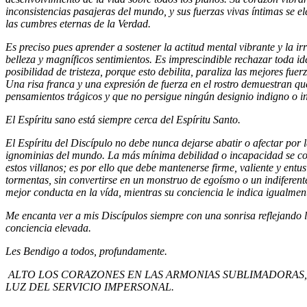
inconsistencias pasajeras del mundo, y sus fuerzas vivas íntimas se 
las cumbres eternas de la Verdad.
Es preciso pues aprender a sostener la actitud mental vibrante y la irr
belleza y magníficos sentimientos. Es imprescindible rechazar toda ide
posibilidad de tristeza, porque esto debilita, paraliza las mejores fuer
Una risa franca y una expresión de fuerza en el rostro demuestran que
pensamientos trágicos y que no persigue ningún designio indigno o i
El Espíritu sano está siempre cerca del Espíritu Santo.
El Espíritu del Discípulo no debe nunca dejarse abatir o afectar por 
ignominias del mundo. La más mínima debilidad o incapacidad se con
estos villanos; es por ello que debe mantenerse firme, valiente y entu
tormentas, sin convertirse en un monstruo de egoísmo o un indiferente
mejor conducta en la vída, mientras su conciencia le indica igualment
Me encanta ver a mis Discípulos siempre con una sonrisa reflejando l
conciencia elevada.
Les Bendigo a todos, profundamente.
ALTO LOS CORAZONES EN LAS ARMONIAS SUBLIMADORAS, 
LUZ DEL SERVICIO IMPERSONAL.