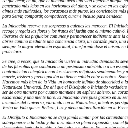
Ni que decir, en fin, que el Iniciado lleva una vida diferente porque 
penetrado más lejos en los horizontes del alma, y se eleva en las esfer
almas más cultivadas, los corazones más puros, las conciencias más 
para Servir, compartir, compadecer, curar e incluso para bendecir.
La Iniciación reserva sus sorpresas a quienes las merecen. El Iniciado
recoge y regala las flores y los frutos del jardín que el mismo cultivó
liberarse de los prejuicios comunes y permanecer indiferente ante la
abrise camino mediante una conciencia clara, un corazón puro, una
siempre la mayor elevación espiritual, transformándose el mismo en 
protectora.
Se cree, a veces, que la Iniciación vuelve al individuo demasiado seve
de las filosofías que conducen a un pesimismo mórbido o a un escept
contradicción categórica con los sistemas religiosos sentimentales y 
muerte, tristeza y preocupación no tienen cabida entre nosotros. Somo
Hacemos más bien de la Vida un homenaje infinito de sinceridad a la
Naturaleza Universal. De ahí que el Discípulo o Iniciando verdadero
ser de otra manera por cuanto mantiene un espíritu abierto, un cora
esclarecida y una mente libre. El Iniciando vive pues gozoso en su ser
armonías del Universo, vibrando con la Naturaleza, mientras persigue
Verbo de Vida que es Belleza, Luz y plena autorealización en la Esenc
El Discípulo o Iniciando no se deja jamás limitar por las circunstanc
sobreponerse a la lucha y dar a su alma su plena expansión, con el fi
desenvolvimiento de la vida sobre todos los planos. Su corazón vibran