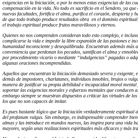
exigencias en la Iniciación, o por lo menos estas exigencias de las c
compensación en la vida. No todo es sacrificio en el Sendero, ya que
nuevas facultades, fortifica el alma, purifica el corazón, despierta y 
de que todo trabajo produce resultados obra en el dominio espiritual 
el trabajo espiritual produce frutos maravillosos y eternos.
Quienes no nos comprenden consideran todo esto complejo, e incluso
complicarse la vida e impedir la libre expansión de las pasiones e i
humanidad inconsciente y desequilibrada. Encuentran además más ad
conveniencia que perdonan los pecados, santifican el alma y ennoble
por procedimiento vicario o mediante “indulgencias” pagadas o adq
algunas oraciones incomprendidas.
Aquellos que encuentran la Iniciación demasiado severa y exigente, es
demás de impostores, charlatanes, individuos innobles, brujos o vulga
manera de justificar su propia debilidad e incapacidad moral mental 
soportar las exigencias morales y esfuerzos mentales que conducen al
embargo siempre se muestran dispuestos a criticar las virtudes de lo
los que no son capaces de imitar.
Es pues bastante lógico que la Iniciación verdaderamente espiritual 
del profanum vulgus. Sin embargo, es indispensable comprender bien q
almas y las introduce en mundos nuevos, las inspira para una vida b
mayores, según unas realizaciones espirituales más eficaces y más tr