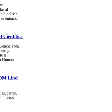
es
as al
nto del ser
su entorno
l Científica
iencia Yoga.
ento y
e la
za Humana
. OM Lind
as, cartas,
ocumentos