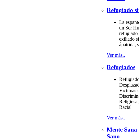
Refugiado si
La espant
un Ser H
refugiado 
exiliado si
ápatrida, s
Ver más..
Refugiados
Refugiado
Desplazad
Victimas d
Discrimin
Religiosa,
Racial
Ver más..
Mente Sana
Sano