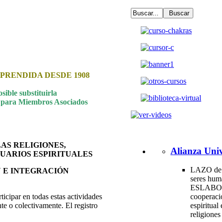
PRENDIDA DESDE 1908
ible substituirla
os para Miembros Asociados
AS RELIGIONES,
Alianza Univ
TUARIOS ESPIRITUALES
LAZO de 
N E INTEGRACIÓN
seres hum
ESLABO
icipar en todas estas actividades
cooperac
 o colectivamente. El registro
espiritual 
religione