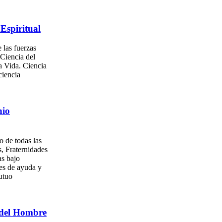
Espiritual
 las fuerzas
 Ciencia del
a Vida. Ciencia
ciencia
nio
o de todas las
, Fraternidades
as bajo
es de ayuda y
utuo
del Hombre