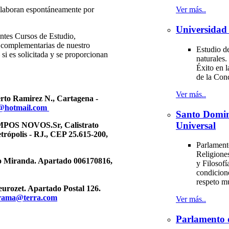
oran espontáneamente por
Ver más..
Universidad 
entes Cursos de Estudio,
 complementarias de nuestro
Estudio de
si es solicitada y se proporcionan
naturales.
Éxito en l
de la Con
Ver más..
erto Ramirez N., Cartagena -
o@hotmail.com
Santo Domi
Universal
S NOVOS.Sr, Calistrato
rópolis - RJ., CEP 25.615-200,
Parlament
Religiones
o Miranda. Apartado 006170816,
y Filosofí
condicion
respeto m
eurozet. Apartado Postal 126.
rama@terra.com
Ver más..
Parlamento 