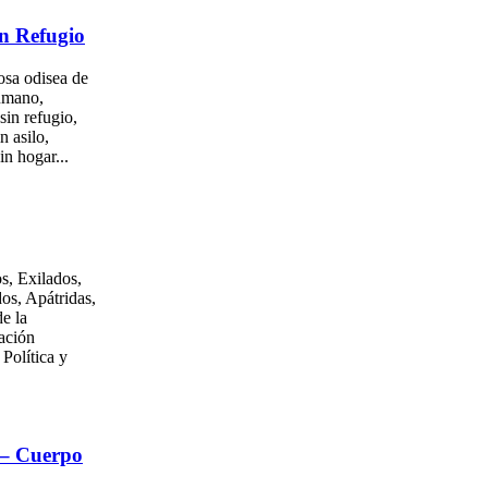
n Refugio
osa odisea de
umano,
sin refugio,
n asilo,
in hogar...
s, Exilados,
os, Apátridas,
e la
ación
 Política y
 – Cuerpo