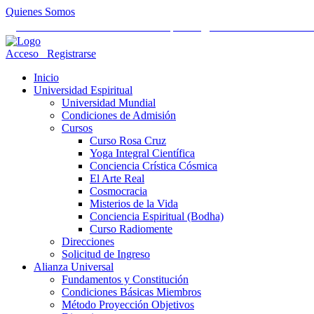
Quienes Somos
Universidad Mundial Cientifico Espiritual
Alianza Universal Cult
Acceso
Registrarse
Inicio
Universidad Espiritual
Universidad Mundial
Condiciones de Admisión
Cursos
Curso Rosa Cruz
Yoga Integral Científica
Conciencia Crística Cósmica
El Arte Real
Cosmocracia
Misterios de la Vida
Conciencia Espiritual (Bodha)
Curso Radiomente
Direcciones
Solicitud de Ingreso
Alianza Universal
Fundamentos y Constitución
Condiciones Básicas Miembros
Método Proyección Objetivos