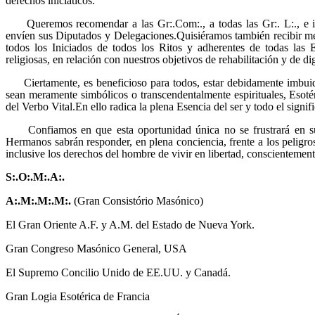
derechos iniciáticos.
Queremos recomendar a las Gr:.Com:., a todas las Gr:. L:., e inc
envíen sus Diputados y Delegaciones.Quisiéramos también recibir me
todos los Iniciados de todos los Ritos y adherentes de todas las E
religiosas, en relación con nuestros objetivos de rehabilitación y de d
Ciertamente, es beneficioso para todos, estar debidamente imbuidos
sean meramente simbólicos o transcendentalmente espirituales, Esoté
del Verbo Vital.En ello radica la plena Esencia del ser y todo el signif
Confiamos en que esta oportunidad única no se frustrará en su
Hermanos sabrán responder, en plena conciencia, frente a los pelig
inclusive los derechos del hombre de vivir en libertad, conscientement
S:.O:.M:.A:.
A:.M:.M:.M:.
(Gran Consistório Masónico)
El Gran Oriente A.F. y A.M. del Estado de Nueva York.
Gran Congreso Masónico General, USA
El Supremo Concilio Unido de EE.UU. y Canadá.
Gran Logia Esotérica de Francia