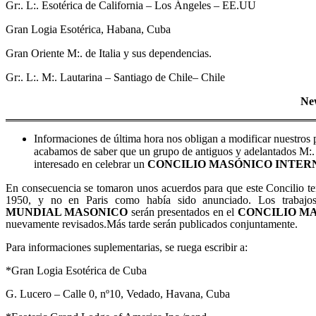
Gr:. L:. Esotérica de California – Los Ángeles – EE.UU
Gran Logia Esotérica, Habana, Cuba
Gran Oriente M:. de Italia y sus dependencias.
Gr:. L:. M:. Lautarina – Santiago de Chile– Chile
New
Informaciones de última hora nos obligan a modificar nuestros 
acabamos de saber que un grupo de antiguos y adelantados M:.
interesado en celebrar un
CONCILIO MASÓNICO INTER
En consecuencia se tomaron unos acuerdos para que este Concilio te
1950, y no en Paris como había sido anunciado. Los trabajo
MUNDIAL MASONICO
serán presentados en el
CONCILIO M
nuevamente revisados.Más tarde serán publicados conjuntamente.
Para informaciones suplementarias, se ruega escribir a:
*Gran Logia Esotérica de Cuba
G. Lucero – Calle 0, nº10, Vedado, Havana, Cuba