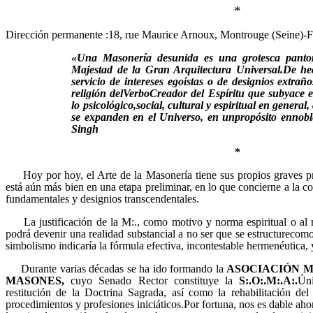
*
Dirección permanente :18, rue Maurice Arnoux, Montrouge (Seine)-
«Una Masonería desunida es una grotesca pantom
Majestad de la Gran Arquitectura Universal.De hec
servicio de intereses egoístas o de designios extrañ
religión delVerboCreador del Espíritu que subyace e
lo psicológico,social, cultural y espiritual en general
se expanden en el Universo, en unpropósito ennobl
Singh
*
Hoy por hoy, el Arte de la Masonería tiene sus propios graves p
está aún más bien en una etapa preliminar, en lo que concierne a la co
fundamentales y designios transcendentales.
La justificación de la M:., como motivo y norma espiritual o al 
podrá devenir una realidad substancial a no ser que se estructurecom
simbolismo indicaría la fórmula efectiva, incontestable hermenéutica, 
Durante varias décadas se ha ido formando la
ASOCIACIÓN M
MASONES,
cuyo Senado Rector constituye la
S:.O:.M:.A:.
Úni
restitución de la Doctrina Sagrada, así como la rehabilitación del
procedimientos y profesiones iniciáticos.Por fortuna, nos es dable aho