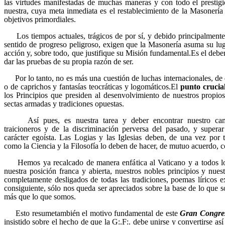
las virtudes manifestadas de muchas maneras y con todo el presti
nuestra, cuya meta inmediata es el restablecimiento de la Masonería 
objetivos primordiales.
Los tiempos actuales, trágicos de por sí, y debido principalment
sentido de progreso peligroso, exigen que la Masonería asuma su luga
acción y, sobre todo, que justifique su Misión fundamental.Es el de
dar las pruebas de su propia razón de ser.
Por lo tanto, no es más una cuestión de luchas internacionales, de 
o de caprichos y fantasías teocráticas y logomáticos.El
punto crucia
los Principios que presiden al desenvolvimiento de nuestros propio
sectas armadas y tradiciones opuestas.
Así pues, es nuestra tarea y deber encontrar nuestro c
traicioneros y de la discriminación perversa del pasado, y supera
carácter egoísta. Las Logias y las Iglesias deben, de una vez por 
como la Ciencia y la Filosofía lo deben de hacer, de mutuo acuerdo
Hemos ya recalcado de manera enfática al Vaticano y a todos lo
nuestra posición franca y abierta, nuestros nobles principios y nue
completamente desligados de todas las tradiciones, poemas líricos ex
consiguiente, sólo nos queda ser apreciados sobre la base de lo que
más que lo que somos.
Esto resumetambién el motivo fundamental de este
Gran Congres
insistido sobre el hecho de que la G:.F:. debe unirse y convertirse as