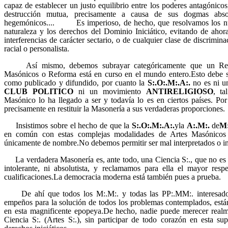
capaz de establecer un justo equilibrio entre los poderes antagónico
destrucción mutua, precisamente a causa de sus dogmas abso
hegemónicos.... Es imperioso, de hecho, que resolvamos los nu
naturaleza y los derechos del Dominio Iniciático, evitando de ahor
interferencias de carácter sectario, o de cualquier clase de discriminac
racial o personalista.
Así mismo, debemos subrayar categóricamente que un Re-est
Masónicos o Reforma está en curso en el mundo entero.Esto debe 
como publicado y difundido, por cuanto la
S:.O:.M:.A:.
no es ni 
CLUB POLITICO
ni un movimiento
ANTIRELIGIOSO
, ta
Masónico lo ha llegado a ser y todavía lo es en ciertos países. Por 
precisamente en restituir la Masonería a sus verdaderas proporciones.
Insistimos sobre el hecho de que la
S:.O:.M:.A:.
yla
A:.M:.
de
M:
en común con estas complejas modalidades de Artes Masónicos
únicamente de nombre.No debemos permitir ser mal interpretados o 
La verdadera Masonería es, ante todo, una Ciencia S:., que no es ni 
intolerante, ni absolutista, y reclamamos para ella el mayor res
cualificaciones.La democracia moderna está también pues a prueba.
De ahí que todos los M:.M:. y todas las PP:.MM:. interesados
empeños para la solución de todos los problemas contemplados, está
en esta magnificente epopeya.De hecho, nadie puede merecer realm
Ciencia S:. (Artes S:.), sin participar de todo corazón en esta su