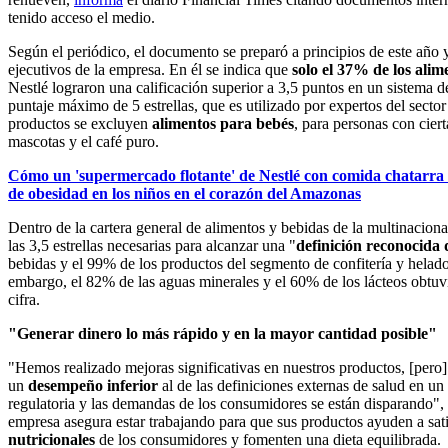
tenido acceso el medio.
Según el periódico, el documento se preparó a principios de este año y 
ejecutivos de la empresa. En él se indica que
solo el 37% de los alim
Nestlé lograron una calificación superior a 3,5 puntos en un sistema d
puntaje máximo de 5 estrellas, que es utilizado por expertos del sect
productos se excluyen
alimentos para bebés
, para personas con cier
mascotas y el café puro.
Cómo un 'supermercado flotante' de Nestlé con comida chatarra 
de obesidad en los niños en el corazón del Amazonas
Dentro de la cartera general de alimentos y bebidas de la multinaciona
las 3,5 estrellas necesarias para alcanzar una "
definición reconocida 
bebidas y el 99% de los productos del segmento de confitería y helado
embargo, el 82% de las aguas minerales y el 60% de los lácteos obtuv
cifra.
"Generar dinero lo más rápido y en la mayor cantidad posible"
"Hemos realizado mejoras significativas en nuestros productos, [pero] 
un
desempeño inferior
al de las definiciones externas de salud en u
regulatoria y las demandas de los consumidores se están disparando",
empresa asegura estar trabajando para que sus productos ayuden a sati
nutricionales
de los consumidores y fomenten una dieta equilibrada.