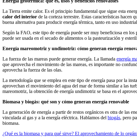
Energía geotérmica: qué es, usos y beneficios renovables
La Tierra emite calor. Es el principio fundamental que sigue esta ene
calor del interior
de la corteza terrestre. Estas características hacen 
buena alternativa para producir energía térmica, tanto en uso industri
Según la FAO, este tipo de energía puede ser muy beneficiosa en los p
puede ser usada en el secado de alimentos o la pasteurización y esteril
Energía mareomotriz y undimotriz: cómo generan energía renov
La fuerza de las mareas puede generar energía. La llamada
energía m
que aprovecha el movimiento de las mareas, es importante no confund
aprovecha la fuerza de las olas.
La metodología que se emplea en este tipo de energía pasa por la inst
aprovechan el movimiento del agua del mar de forma similar a las turbi
mareomotriz, la obtención de energía undimotriz se basa en el aprovec
Biomasa y biogás: qué son y cómo generan energía renovable
La generación de energía a partir de restos orgánicos es otra de las en
vinculada al gas y a la energía eléctrica. Hablamos del
biogás
, pero pa
biomasa.
¿Qué es la biomasa y para qué sirve? El aprovechamiento de lo orgán