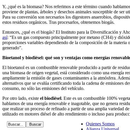
Y, ¿qué es la biomasa? Nos referimos a este término cuando hablamos
proviene de plantas, árboles y desechos animales susceptible de ser ut
Para su conversión son necesarios los digestores anaerobios, disposit
estos residuos orgánicos. Tras procesarlos, obtenemos biogás.
Entonces, ¿qué es el biogás? El Instituto para la Diversificación y A
así
: “Es un gas compuesto principalmente por metano (CH4) y dióxi
proporciones variables dependiendo de la composición de la materia or
generado”.
Bioetanol y biodiésel: qué son y ventajas como energías renovabl
El bioetanol es un combustible renovable producido a partir de residuo
una biomasa de origen vegetal, está considerado como una energía r
ampliamente la emisión de gases contaminantes a la atmósfera. Ademá
alternativos que se evalúa certificando toda la cadena de emisiones d
consumo, no sólo las emisiones del vehículo.
Por otro lado, existe
el biodiésel
. Este es un combustible 100% vege
hablamos de una energía renovable e inagotable, que no genera residu
que realizar un proceso de refinado a partir de una amplia variedad de
utilizado en motores diésel de alto rendimiento o incluso para producc
Quienes Somos
Alianza Universal